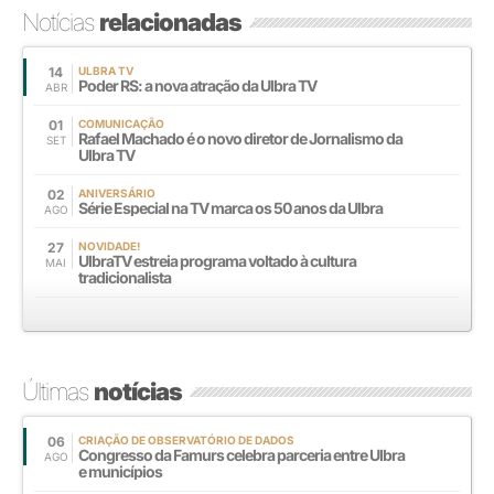
Notícias
relacionadas
14
ULBRA TV
Poder RS: a nova atração da Ulbra TV
ABR
01
COMUNICAÇÃO
Rafael Machado é o novo diretor de Jornalismo da
SET
Ulbra TV
02
ANIVERSÁRIO
Série Especial na TV marca os 50 anos da Ulbra
AGO
27
NOVIDADE!
UlbraTV estreia programa voltado à cultura
MAI
tradicionalista
Últimas
notícias
06
CRIAÇÃO DE OBSERVATÓRIO DE DADOS
Congresso da Famurs celebra parceria entre Ulbra
AGO
e municípios