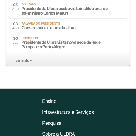
05
DIÁLOGO
Presidente da Ulbra recebe visita institucional do
AGO
ex-ministro Carlos Marun
03
PALAVRA DO PRESIDENTE
Construindo o futuro da Ulbra
AGO
30
ENCONTRO
Presidente da Ulbra visita nova sede da Rede
JUL
Pampa, em Porto Alegre
ver mais »
Ensino
Infraestrutura e Serviços
Pesquisa
Sobre a ULBRA