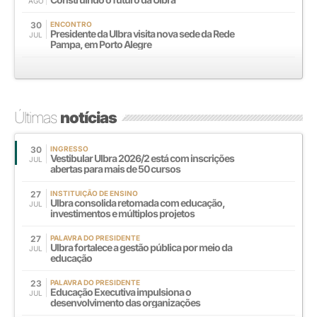
AGO
30
ENCONTRO
Presidente da Ulbra visita nova sede da Rede
JUL
Pampa, em Porto Alegre
Últimas
notícias
30
INGRESSO
Vestibular Ulbra 2026/2 está com inscrições
JUL
abertas para mais de 50 cursos
27
INSTITUIÇÃO DE ENSINO
Ulbra consolida retomada com educação,
JUL
investimentos e múltiplos projetos
27
PALAVRA DO PRESIDENTE
Ulbra fortalece a gestão pública por meio da
JUL
educação
23
PALAVRA DO PRESIDENTE
Educação Executiva impulsiona o
JUL
desenvolvimento das organizações