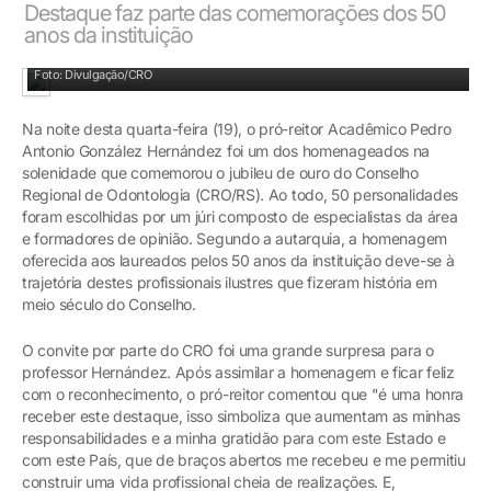
Destaque faz parte das comemorações dos 50
anos da instituição
Pedro Hernández entre os colegas da Ulbra e a egressa homenageada
Foto: Divulgação/CRO
Na noite desta quarta-feira (19), o pró-reitor Acadêmico Pedro
Antonio González Hernández foi um dos homenageados na
solenidade que comemorou o jubileu de ouro do Conselho
Regional de Odontologia (CRO/RS). Ao todo, 50 personalidades
foram escolhidas por um júri composto de especialistas da área
e formadores de opinião. Segundo a autarquia, a homenagem
oferecida aos laureados pelos 50 anos da instituição deve-se à
trajetória destes profissionais ilustres que fizeram história em
meio século do Conselho.
O convite por parte do CRO foi uma grande surpresa para o
professor Hernández. Após assimilar a homenagem e ficar feliz
com o reconhecimento, o pró-reitor comentou que "é uma honra
receber este destaque, isso simboliza que aumentam as minhas
responsabilidades e a minha gratidão para com este Estado e
com este País, que de braços abertos me recebeu e me permitiu
construir uma vida profissional cheia de realizações. E,