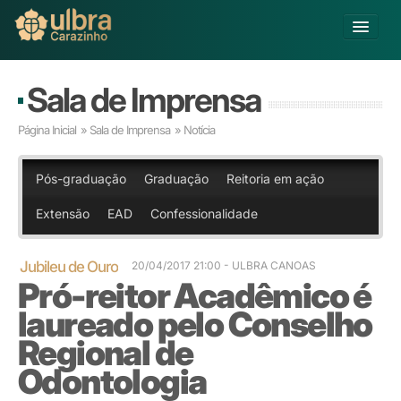
Alterar Unidade
Sala de Imprensa
Buscar
Página Inicial
»
Sala de Imprensa
» Notícia
Já sou Aluno
Matricule-se
Pós-graduação
Graduação
Reitoria em ação
Extensão
EAD
Confessionalidade
Educação Básica
Graduação
Pós-graduação
Jubileu de Ouro
20/04/2017 21:00
- ULBRA CANOAS
Pró-reitor Acadêmico é
Educação a Distância
Pesquisa
laureado pelo Conselho
Extensão
Regional de
Infraestrutura e Serviços
Odontologia
Inovação
Sobre a ULBRA