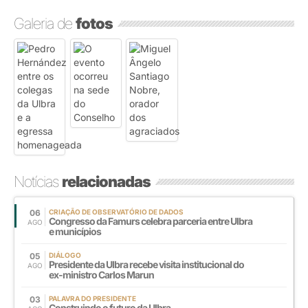
Galeria de
fotos
Notícias
relacionadas
06
CRIAÇÃO DE OBSERVATÓRIO DE DADOS
Congresso da Famurs celebra parceria entre Ulbra
AGO
e municípios
05
DIÁLOGO
Presidente da Ulbra recebe visita institucional do
AGO
ex-ministro Carlos Marun
03
PALAVRA DO PRESIDENTE
Construindo o futuro da Ulbra