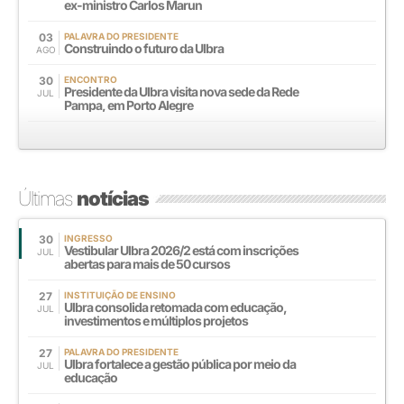
ex-ministro Carlos Marun
03
PALAVRA DO PRESIDENTE
Construindo o futuro da Ulbra
AGO
30
ENCONTRO
Presidente da Ulbra visita nova sede da Rede
JUL
Pampa, em Porto Alegre
Últimas
notícias
30
INGRESSO
Vestibular Ulbra 2026/2 está com inscrições
JUL
abertas para mais de 50 cursos
27
INSTITUIÇÃO DE ENSINO
Ulbra consolida retomada com educação,
JUL
investimentos e múltiplos projetos
27
PALAVRA DO PRESIDENTE
Ulbra fortalece a gestão pública por meio da
JUL
educação