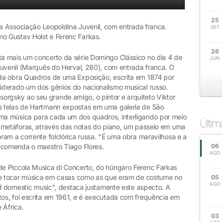
25
na Associação Leopoldina Juvenil, com entrada franca.
SET
o Gustav Holst e Ferenc Farkas.
26
a mais um concerto da série Domingo Clássico no dia 4 de
JUN
Juvenil (Marquês do Herval, 280), com entrada franca. O
da obra Quadros de uma Exposição, escrita em 1874 por
iderado um dos gênios do nacionalismo musical russo.
gsky ao seu grande amigo, o pintor e arquiteto Viktor
 telas de Hartmann expostas em uma galeria de São
a música para cada um dos quadros, interligando por meio
Últi
 metáforas, através das notas do piano, um passeio em uma
am a corrente folclórica russa. "É uma obra maravilhosa e a
ecomenda o maestro Tiago Flores.
06
AGO
e Piccola Musica di Concerto, do húngaro Ferenc Farkas
 de tocar música em casas como as que eram de costume no
05
AGO
ll domestic music", destaca justamente este aspecto. A
s, foi escrita em 1961, e é executada com frequência em
 África.
03