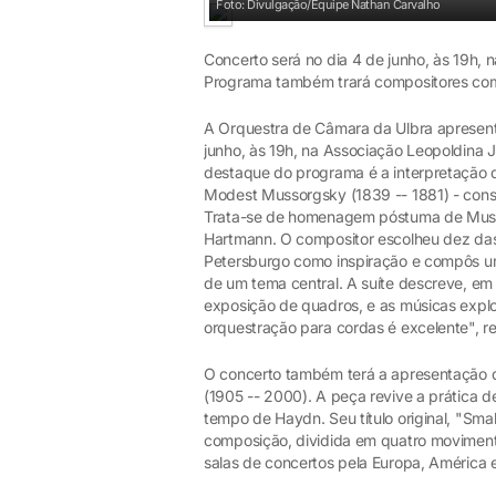
Foto: Divulgação/Equipe Nathan Carvalho
Concerto será no dia 4 de junho, às 19h, 
Programa também trará compositores com
A Orquestra de Câmara da Ulbra apresent
junho, às 19h, na Associação Leopoldina 
destaque do programa é a interpretação 
Modest Mussorgsky (1839 -- 1881) - cons
Trata-se de homenagem póstuma de Mussor
Hartmann. O compositor escolheu dez das
Petersburgo como inspiração e compôs um
de um tema central. A suíte descreve, em
exposição de quadros, e as músicas explor
orquestração para cordas é excelente", r
O concerto também terá a apresentação d
(1905 -- 2000). A peça revive a prática
tempo de Haydn. Seu título original, "Sma
composição, dividida em quatro movimento
salas de concertos pela Europa, América e