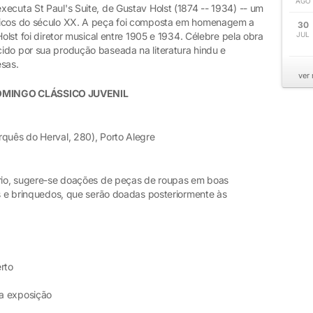
AGO
ecuta St Paul's Suite, de Gustav Holst (1874 -- 1934) -- um
nicos do século XX. A peça foi composta em homenagem a
30
Holst foi diretor musical entre 1905 e 1934. Célebre pela obra
JUL
ido por sua produção baseada na literatura hindu e
esas.
ver
OMINGO CLÁSSICO JUVENIL
rquês do Herval, 280), Porto Alegre
ário, sugere-se doações de peças de roupas em boas
os e brinquedos, que serão doadas posteriormente às
rto
 exposição