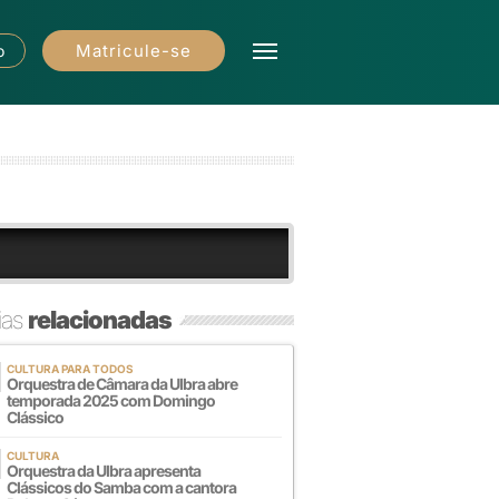
Matricule-se
o
ias
relacionadas
CULTURA PARA TODOS
Orquestra de Câmara da Ulbra abre
temporada 2025 com Domingo
Clássico
CULTURA
Orquestra da Ulbra apresenta
Clássicos do Samba com a cantora