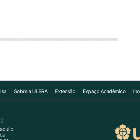
isa
Sobre a ULBRA
Extensão
Espaço Acadêmico
In