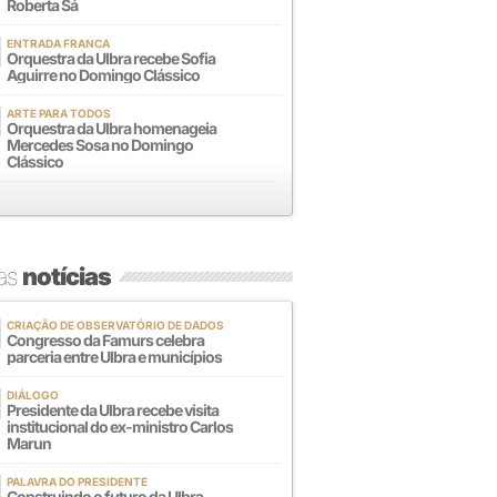
Roberta Sá
ENTRADA FRANCA
Orquestra da Ulbra recebe Sofia
Aguirre no Domingo Clássico
ARTE PARA TODOS
Orquestra da Ulbra homenageia
Mercedes Sosa no Domingo
Clássico
mas
notícias
CRIAÇÃO DE OBSERVATÓRIO DE DADOS
Congresso da Famurs celebra
parceria entre Ulbra e municípios
DIÁLOGO
Presidente da Ulbra recebe visita
institucional do ex-ministro Carlos
Marun
PALAVRA DO PRESIDENTE
Construindo o futuro da Ulbra