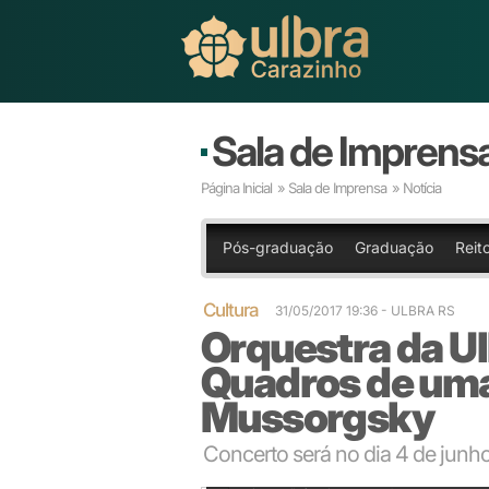
Sala de Imprens
Página Inicial
»
Sala de Imprensa
» Notícia
Pós-graduação
Graduação
Reit
Cultura
31/05/2017 19:36 - ULBRA RS
Orquestra da Ul
Quadros de uma
Mussorgsky
Concerto será no dia 4 de junho
Orquestra se apresenta sob a regência do maestro T