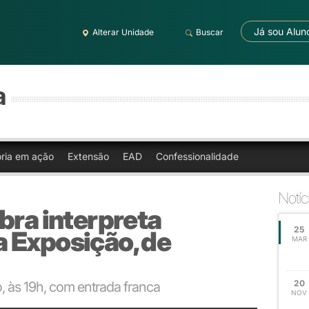
Já sou Alun
Alterar Unidade
Buscar
a
oria em ação
Extensão
EAD
Confessionalidade
Notíc
bra interpreta
25
 Exposição, de
MAR
20
, às 19h, com entrada franca
NOV
iago Flores