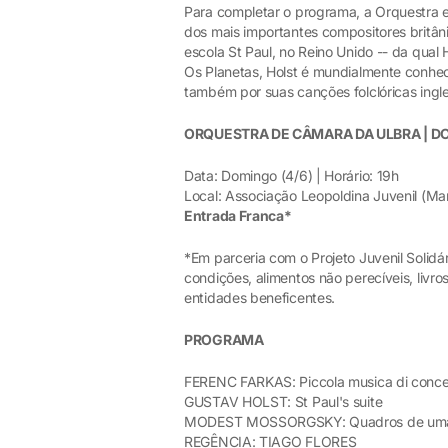
Para completar o programa, a Orquestra ex
dos mais importantes compositores britâ
escola St Paul, no Reino Unido -- da qual 
Os Planetas, Holst é mundialmente conhec
também por suas canções folclóricas ingl
ORQUESTRA DE CÂMARA DA ULBRA | D
Data: Domingo (4/6) | Horário: 19h
Local: Associação Leopoldina Juvenil (Ma
Entrada Franca*
*Em parceria com o Projeto Juvenil Solid
condições, alimentos não perecíveis, livr
entidades beneficentes.
PROGRAMA
FERENC FARKAS: Piccola musica di conce
GUSTAV HOLST: St Paul's suite
MODEST MOSSORGSKY: Quadros de uma
REGÊNCIA: TIAGO FLORES