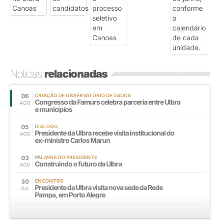
Notícias
relacionadas
06
CRIAÇÃO DE OBSERVATÓRIO DE DADOS
Congresso da Famurs celebra parceria entre Ulbra
AGO
e municípios
05
DIÁLOGO
Presidente da Ulbra recebe visita institucional do
AGO
ex-ministro Carlos Marun
03
PALAVRA DO PRESIDENTE
Construindo o futuro da Ulbra
AGO
30
ENCONTRO
Presidente da Ulbra visita nova sede da Rede
JUL
Pampa, em Porto Alegre