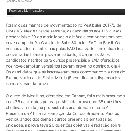
A chuva concentrou os candidatos na Ulbra Canoas
Foto: Luiz Munhoz/Ulbra
Foram duas manhãs de movimentação no Vestibular 2017/2 da
Ulbra RS. Neste final de semana, os candidatos aos 126 cursos
presenciais e 20 da modalidade a distância compareceram aos
nove campi do Rio Grande do Sul e 80 polos EAD no Brasil. Os
vestibulandos inscritos nos polos EAD localizados em entidades
conveniadas fizeram prova no sábado, 3 de junho. Já os
candidatos inscritos para cursos presenciais e EAD oferecidos
nos nove campi universitários fizeram prova no domingo, dia 4.
Os candidatos que se inscreveram para concorrer com a nota do
Exame Nacional do Ensino Médio (Enem) ficaram dispensados
da realização da prova.
O curso de Medicina, oferecido em Canoas, foi o mais procurado
com 36 candidatos por vaga. Além da prova com 65 questões
objetivas, a redação proposta deveria abordar o tema A
Presença da África na Formação da Cultura Brasileira. Para os
vestibulandos dos demais cursos presenciais em todas as
unidades, a prova teve 20 questões objetivas e redação sobre
Os Riscos e as Consequências de uma Gravidez ou Casamento