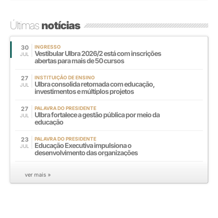
Últimas
notícias
30
INGRESSO
Vestibular Ulbra 2026/2 está com inscrições
JUL
abertas para mais de 50 cursos
27
INSTITUIÇÃO DE ENSINO
Ulbra consolida retomada com educação,
JUL
investimentos e múltiplos projetos
27
PALAVRA DO PRESIDENTE
Ulbra fortalece a gestão pública por meio da
JUL
educação
23
PALAVRA DO PRESIDENTE
Educação Executiva impulsiona o
JUL
desenvolvimento das organizações
ver mais »