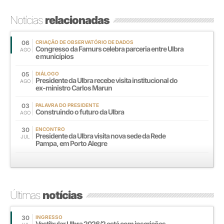
Notícias
relacionadas
06
CRIAÇÃO DE OBSERVATÓRIO DE DADOS
Congresso da Famurs celebra parceria entre Ulbra
AGO
e municípios
05
DIÁLOGO
Presidente da Ulbra recebe visita institucional do
AGO
ex-ministro Carlos Marun
03
PALAVRA DO PRESIDENTE
Construindo o futuro da Ulbra
AGO
30
ENCONTRO
Presidente da Ulbra visita nova sede da Rede
JUL
Pampa, em Porto Alegre
Últimas
notícias
30
INGRESSO
Vestibular Ulbra 2026/2 está com inscrições