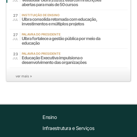
JUL
abertas para mais de 50 cursos
27
INSTITUIÇÃO DE ENSINO
Ulbra consolida retomada com educação,
JUL
investimentos e múltiplos projetos
27
PALAVRA DO PRESIDENTE
Ulbra fortalece a gestão pública por meio da
JUL
educação
23
PALAVRA DO PRESIDENTE
Educação Executiva impulsiona o
JUL
desenvolvimento das organizações
ver mais »
Ensino
Infraestrutura e Serviços