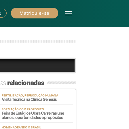
Matricule-se
o
ias
relacionadas
FERTILIZAÇÃO, REPRODUÇÃO HUMANA
Visita Técnica na Clínica Genesis
FORMAÇÃO COM PROPÓSITO
Feira de Estágios Ulbra Carreiras une
alunos, oportunidades e propósitos
HOMENAGEANDO O BRASIL