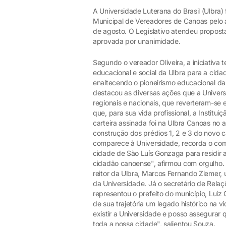
A Universidade Luterana do Brasil (Ulbra
Municipal de Vereadores de Canoas pelo an
de agosto. O Legislativo atendeu proposta
aprovada por unanimidade.
Segundo o vereador Oliveira, a iniciativa 
educacional e social da Ulbra para a cidad
enaltecendo o pioneirismo educacional das
destacou as diversas ações que a Univers
regionais e nacionais, que reverteram-se 
que, para sua vida profissional, a Instit
carteira assinada foi na Ulbra Canoas no a
construção dos prédios 1, 2 e 3 do novo c
comparece à Universidade, recorda o com
cidade de São Luís Gonzaga para residir aq
cidadão canoense", afirmou com orgulho. 
reitor da Ulbra, Marcos Fernando Ziemer
da Universidade. Já o secretário de Relaç
representou o prefeito do município, Luiz
de sua trajetória um legado histórico na 
existir a Universidade e posso assegurar
toda a nossa cidade", salientou Souza.