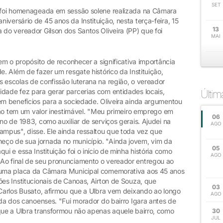
SET
) foi homenageada em sessão solene realizada na Câmara
iversário de 45 anos da Instituição, nesta terça-feira, 15
13
 do vereador Gilson dos Santos Oliveira (PP) que foi
MAI
tem o propósito de reconhecer a significativa importância
e. Além de fazer um resgate histórico da Instituição,
 escolas de confissão luterana na região, o vereador
idade fez para gerar parcerias com entidades locais,
Últi
em benefícios para a sociedade. Oliveira ainda argumentou
uição tem um valor inestimável. "Meu primeiro emprego em
06
no de 1983, como auxiliar de serviços gerais. Ajudei na
AGO
ampus", disse. Ele ainda ressaltou que toda vez que
eço de sua jornada no município. "Ainda jovem, vim da
05
ui e essa Instituição foi o início de minha história como
AGO
Ao final de seu pronunciamento o vereador entregou ao
, uma placa da Câmara Municipal comemorativa aos 45 anos
ões Institucionais de Canoas, Airton de Souza, que
03
 Carlos Busato, afirmou que a Ulbra vem deixando ao longo
AGO
vida dos canoenses. "Fui morador do bairro Igara antes de
 que a Ulbra transformou não apenas aquele bairro, como
30
JUL