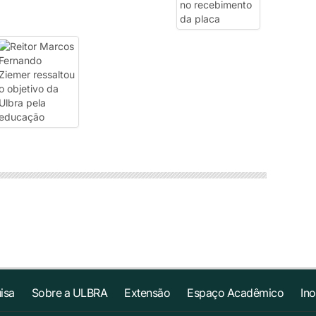
isa
Sobre a ULBRA
Extensão
Espaço Acadêmico
In