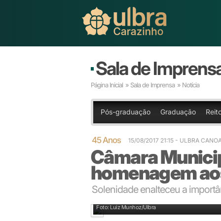
Sala de Imprens
Página Inicial
»
Sala de Imprensa
» Notícia
Pós-graduação
Graduação
Reit
45 Anos
15/08/2017 21:15
- ULBRA CANO
Câmara Municip
homenagem aos
Solenidade enalteceu a importâ
Momento histórico reuniu vereadores de Canoas e g
Foto: Luiz Munhoz/Ulbra