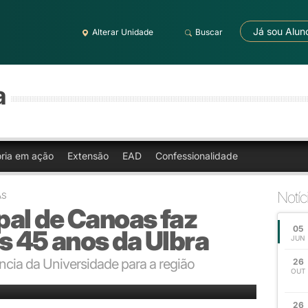
Já sou Alun
Alterar Unidade
Buscar
a
oria em ação
Extensão
EAD
Confessionalidade
Notíc
AS
al de Canoas faz
05
 45 anos da Ulbra
JUN
ncia da Universidade para a região
26
OUT
estores da Ulbra e sua mantenedora Aelbra
26