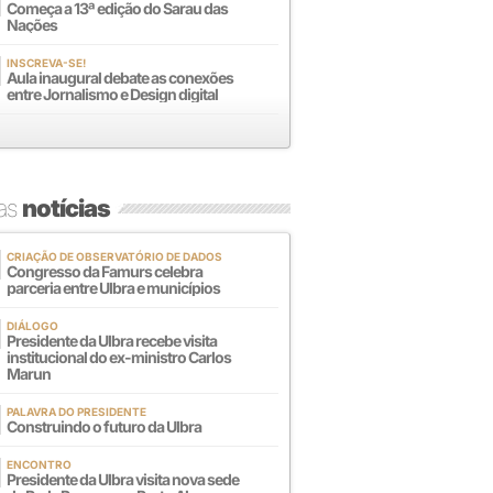
Começa a 13ª edição do Sarau das
Nações
INSCREVA-SE!
Aula inaugural debate as conexões
entre Jornalismo e Design digital
mas
notícias
CRIAÇÃO DE OBSERVATÓRIO DE DADOS
Congresso da Famurs celebra
parceria entre Ulbra e municípios
DIÁLOGO
Presidente da Ulbra recebe visita
institucional do ex-ministro Carlos
Marun
PALAVRA DO PRESIDENTE
Construindo o futuro da Ulbra
ENCONTRO
Presidente da Ulbra visita nova sede