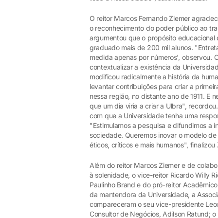
O reitor Marcos Fernando Ziemer agrade
o reconhecimento do poder público ao tr
argumentou que o propósito educacional d
graduado mais de 200 mil alunos. "Entret
medida apenas por números', observou. O 
contextualizar a existência da Universida
modificou radicalmente a história da hu
levantar contribuições para criar a prime
nessa região, no distante ano de 1911. E 
que um dia viria a criar a Ulbra", reco
com que a Universidade tenha uma respon
"Estimulamos a pesquisa e difundimos a i
sociedade. Queremos inovar o modelo de 
éticos, críticos e mais humanos", finalizou
Além do reitor Marcos Ziemer e de colabo
à solenidade, o vice-reitor Ricardo Willy 
Paulinho Brand e do pró-reitor Acadêmic
da mantendora da Universidade, a Associa
compareceram o seu vice-presidente Leo
Consultor de Negócios, Adilson Ratund; o