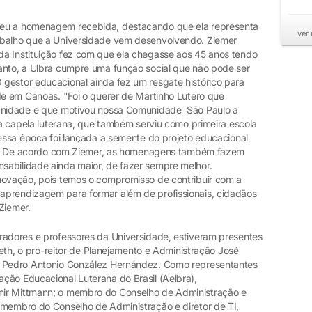
ceu a homenagem recebida, destacando que ela representa
ver
abalho que a Universidade vem desenvolvendo. Ziemer
a Instituição fez com que ela chegasse aos 45 anos tendo
anto, a Ulbra cumpre uma função social que não pode ser
gestor educacional ainda fez um resgate histórico para
de em Canoas. "Foi o querer de Martinho Lutero que
manidade e que motivou nossa Comunidade São Paulo a
ira capela luterana, que também serviu como primeira escola
nessa época foi lançada a semente do projeto educacional
rdou. De acordo com Ziemer, as homenagens também fazem
sabilidade ainda maior, de fazer sempre melhor.
novação, pois temos o compromisso de contribuir com a
aprendizagem para formar além de profissionais, cidadãos
 Ziemer.
radores e professores da Universidade, estiveram presentes
Rieth, o pró-reitor de Planejamento e Administração José
o Pedro Antonio González Hernández. Como representantes
ção Educacional Luterana do Brasil (Aelbra),
nir Mittmann; o membro do Conselho de Administração e
 membro do Conselho de Administração e diretor de TI,