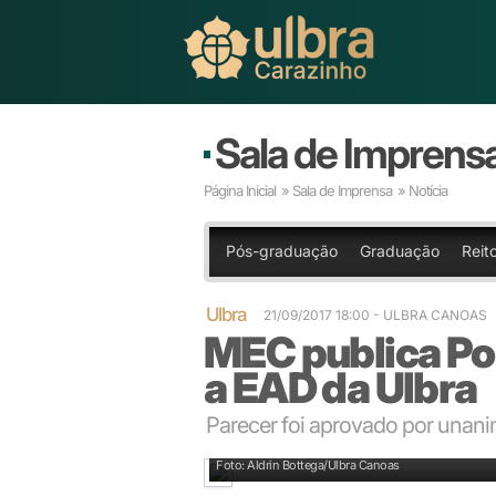
Sala de Imprens
Página Inicial
»
Sala de Imprensa
» Notícia
Pós-graduação
Graduação
Reit
Ulbra
21/09/2017 18:00
- ULBRA CANOAS
MEC publica Po
a EAD da Ulbra
Parecer foi aprovado por unan
Foto: Aldrin Bottega/Ulbra Canoas