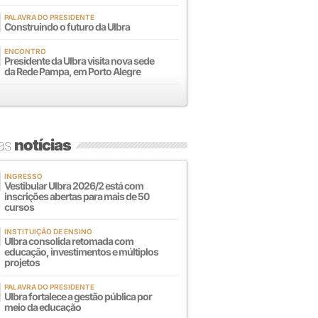
PALAVRA DO PRESIDENTE
Construindo o futuro da Ulbra
ENCONTRO
Presidente da Ulbra visita nova sede
da Rede Pampa, em Porto Alegre
mas
notícias
INGRESSO
Vestibular Ulbra 2026/2 está com
inscrições abertas para mais de 50
cursos
INSTITUIÇÃO DE ENSINO
Ulbra consolida retomada com
educação, investimentos e múltiplos
projetos
PALAVRA DO PRESIDENTE
Ulbra fortalece a gestão pública por
meio da educação