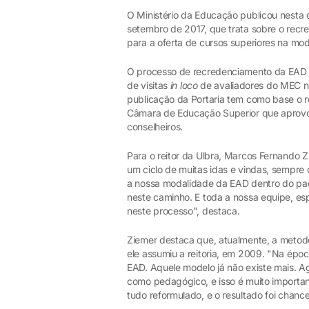
O Ministério da Educação publicou nesta q
setembro de 2017, que trata sobre o recr
para a oferta de cursos superiores na mod
O processo de recredenciamento da EAD i
de visitas
in loco
de avaliadores do MEC no
publicação da Portaria tem como base o r
Câmara de Educação Superior que aprovou
conselheiros.
Para o reitor da Ulbra, Marcos Fernando Z
um ciclo de muitas idas e vindas, sempre
a nossa modalidade da EAD dentro do pad
neste caminho. E toda a nossa equipe, e
neste processo", destaca.
Ziemer destaca que, atualmente, a metodo
ele assumiu a reitoria, em 2009. "Na épo
EAD. Aquele modelo já não existe mais. Ag
como pedagógico, e isso é muito important
tudo reformulado, e o resultado foi chan