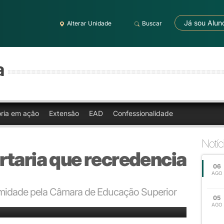
Já sou Alun
Alterar Unidade
Buscar
a
oria em ação
Extensão
EAD
Confessionalidade
Notíc
rtaria que recredencia
06
AGO
imidade pela Câmara de Educação Superior
05
AGO