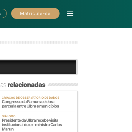
Matricule-se
o
ias
relacionadas
CRIAÇÃO DE OBSERVATÓRIO DE DADOS
Congresso da Famurs celebra
parceria entre Ulbra e municípios
DIÁLOGO
Presidente da Ulbra recebe visita
institucional do ex-ministro Carlos
Marun