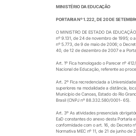
MINISTÉRIO DA EDUCAÇÃO
PORTARIA Nº 1.222, DE 20 DE SETEMBR
O MINISTRO DE ESTADO DA EDUCAÇÃO, no u
nº 9.131, de 24 de novembro de 1995; o a
nº 5.773, de 9 de maio de 2006; o Decret
40, de 12 de dezembro de 2007 e a Portar
Art. 1º Fica homologado o Parecer nº 41
Nacional de Educação, referente ao pro
Art. 2º Fica recredenciada a Universidade
superiores na modalidade a distância, loc
Município de Canoas, Estado do Rio Gran
Brasil (CNPJ nº 88.332.580/0001- 65).
Art. 3º As atividades presenciais obrigató
EaD constantes do anexo desta Portaria 
conformidade com o art. 16, do Decreto nº
Normativa MEC nº 11, de 21 de junho de 