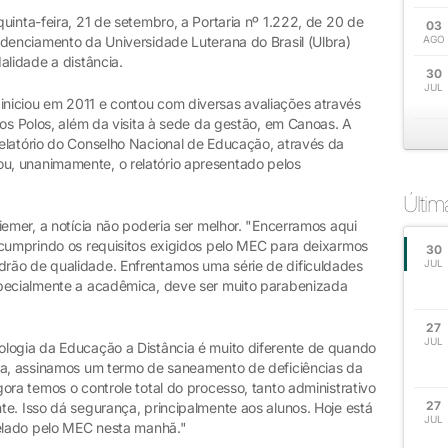
uinta-feira, 21 de setembro, a Portaria nº 1.222, de 20 de
03
edenciamento da Universidade Luterana do Brasil (Ulbra)
AGO
alidade a distância.
30
JUL
niciou em 2011 e contou com diversas avaliações através
s Polos, além da visita à sede da gestão, em Canoas. A
elatório do Conselho Nacional de Educação, através da
, unanimamente, o relatório apresentado pelos
Últi
iemer, a notícia não poderia ser melhor. "Encerramos aqui
 cumprindo os requisitos exigidos pelo MEC para deixarmos
30
rão de qualidade. Enfrentamos uma série de dificuldades
JUL
specialmente a acadêmica, deve ser muito parabenizada
27
JUL
logia da Educação a Distância é muito diferente de quando
ca, assinamos um termo de saneamento de deficiências da
ora temos o controle total do processo, tanto administrativo
27
e. Isso dá segurança, principalmente aos alunos. Hoje está
JUL
celado pelo MEC nesta manhã."