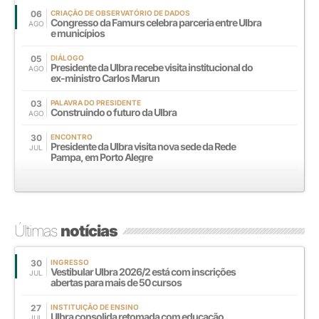
06
CRIAÇÃO DE OBSERVATÓRIO DE DADOS
Congresso da Famurs celebra parceria entre Ulbra
AGO
e municípios
05
DIÁLOGO
Presidente da Ulbra recebe visita institucional do
AGO
ex-ministro Carlos Marun
03
PALAVRA DO PRESIDENTE
Construindo o futuro da Ulbra
AGO
30
ENCONTRO
Presidente da Ulbra visita nova sede da Rede
JUL
Pampa, em Porto Alegre
Últimas
notícias
30
INGRESSO
Vestibular Ulbra 2026/2 está com inscrições
JUL
abertas para mais de 50 cursos
27
INSTITUIÇÃO DE ENSINO
Ulbra consolida retomada com educação,
JUL