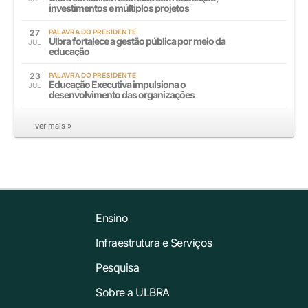
investimentos e múltiplos projetos
27
PALAVRA DO PRESIDENTE
Ulbra fortalece a gestão pública por meio da
JUL
educação
23
PALAVRA DO PRESIDENTE
Educação Executiva impulsiona o
JUL
desenvolvimento das organizações
ver mais »
Ensino
Infraestrutura e Serviços
Pesquisa
Sobre a ULBRA