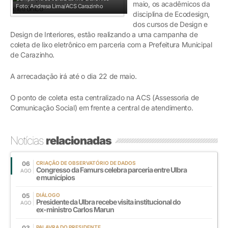
maio, os acadêmicos da
Foto: Andresa Lima/ACS Carazinho
disciplina de Ecodesign,
dos cursos de Design e
Design de Interiores, estão realizando a uma campanha de
coleta de lixo eletrônico em parceria com a Prefeitura Municipal
de Carazinho.
A arrecadação irá até o dia 22 de maio.
O ponto de coleta esta centralizado na ACS (Assessoria de
Comunicação Social) em frente a central de atendimento.
Notícias
relacionadas
06
CRIAÇÃO DE OBSERVATÓRIO DE DADOS
Congresso da Famurs celebra parceria entre Ulbra
AGO
e municípios
05
DIÁLOGO
Presidente da Ulbra recebe visita institucional do
AGO
ex-ministro Carlos Marun
03
PALAVRA DO PRESIDENTE