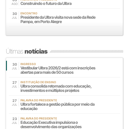
Construindo o futuro da Ulbra
AGO
30
ENCONTRO
Presidente da Ulbra visita nova sede da Rede
JUL
Pampa, em Porto Alegre
Últimas
notícias
30
INGRESSO
Vestibular Ulbra 2026/2 está com inscrições
JUL
abertas para mais de 50 cursos
27
INSTITUIÇÃO DE ENSINO
Ulbra consolida retomada com educação,
JUL
investimentos e múltiplos projetos
27
PALAVRA DO PRESIDENTE
Ulbra fortalece a gestão pública por meio da
JUL
educação
23
PALAVRA DO PRESIDENTE
Educação Executiva impulsiona o
JUL
desenvolvimento das organizações