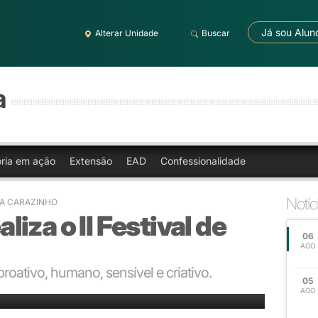
Já sou Alun
Alterar Unidade
Buscar
a
oria em ação
Extensão
EAD
Confessionalidade
Notíc
RA CARAZINHO
iza o II Festival de
06
AGO
roativo, humano, sensível e criativo.
05
AGO