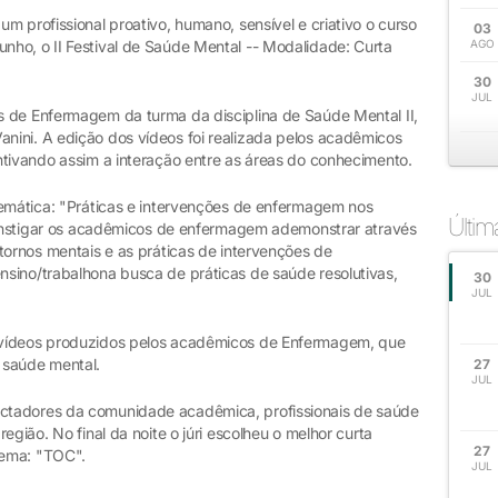
m profissional proativo, humano, sensível e criativo o curso
03
ho, o II Festival de Saúde Mental -- Modalidade: Curta
AGO
30
JUL
 de Enfermagem da turma da disciplina de Saúde Mental II,
ini. A edição dos vídeos foi realizada pelos acadêmicos
ntivando assim a interação entre as áreas do conhecimento.
temática: "Práticas e intervenções de enfermagem nos
Últi
o instigar os acadêmicos de enfermagem ademonstrar através
tornos mentais e as práticas de intervenções de
sino/trabalhona busca de práticas de saúde resolutivas,
30
JUL
 vídeos produzidos pelos acadêmicos de Enfermagem, que
 saúde mental.
27
JUL
ctadores da comunidade acadêmica, profissionais de saúde
egião. No final da noite o júri escolheu o melhor curta
27
tema: "TOC".
JUL