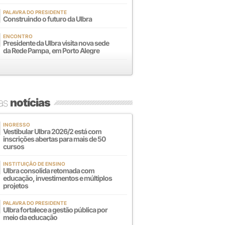
PALAVRA DO PRESIDENTE
Construindo o futuro da Ulbra
ENCONTRO
Presidente da Ulbra visita nova sede
da Rede Pampa, em Porto Alegre
mas
notícias
INGRESSO
Vestibular Ulbra 2026/2 está com
inscrições abertas para mais de 50
cursos
INSTITUIÇÃO DE ENSINO
Ulbra consolida retomada com
educação, investimentos e múltiplos
projetos
PALAVRA DO PRESIDENTE
Ulbra fortalece a gestão pública por
meio da educação