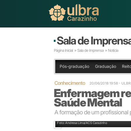
Sala de Imprens
Página Inicial
»
Sala de Imprensa
» Notícia
Pós-graduação
Graduação
Reit
Conhecimento
20/06/2018 19:58
- ULB
Enfermagem real
Saúde Mental
A formação de um profissional p
Enfermagem realiza o II Festival de Saúde Mental
Foto: Andresa Lima/ACS Carazinho