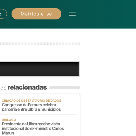
Matricule-se
o
ias
relacionadas
CRIAÇÃO DE OBSERVATÓRIO DE DADOS
Congresso da Famurs celebra
parceria entre Ulbra e municípios
DIÁLOGO
Presidente da Ulbra recebe visita
institucional do ex-ministro Carlos
Marun