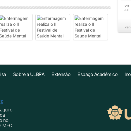
23
JUL
ver
isa
Sobre a ULBRA
Extensão
Espaço Acadêmico
In