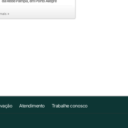
da Rede Pampa, em Porto Alegre
 mais »
ovação
Atendimento
Trabalhe conosco