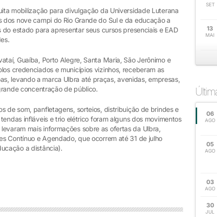
SET
muita mobilização para divulgação da Universidade Luterana
es dos nove campi do Rio Grande do Sul e da educação a
13
es do estado para apresentar seus cursos presenciais e EAD
MAI
des.
ataí, Guaíba, Porto Alegre, Santa Maria, São Jerônimo e
olos credenciados e municípios vizinhos, receberam as
s, levando a marca Ulbra até praças, avenidas, empresas,
e grande concentração de público.
Últi
s de som, panfletagens, sorteios, distribuição de brindes e
06
tendas infláveis e trio elétrico foram alguns dos movimentos
AGO
levaram mais informações sobre as ofertas da Ulbra,
ares Contínuo e Agendado, que ocorrem até 31 de julho
05
ucação a distância).
AGO
03
AGO
30
JUL