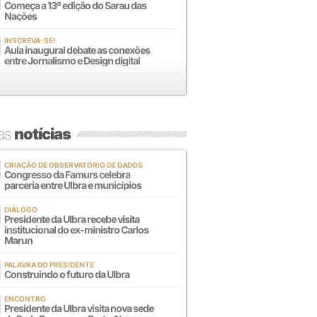
Começa a 13ª edição do Sarau das
Nações
INSCREVA-SE!
Aula inaugural debate as conexões
entre Jornalismo e Design digital
mas
notícias
CRIAÇÃO DE OBSERVATÓRIO DE DADOS
Congresso da Famurs celebra
parceria entre Ulbra e municípios
DIÁLOGO
Presidente da Ulbra recebe visita
institucional do ex-ministro Carlos
Marun
PALAVRA DO PRESIDENTE
Construindo o futuro da Ulbra
ENCONTRO
Presidente da Ulbra visita nova sede