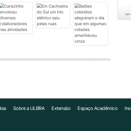
ver
isa
Sobre a ULBRA
Extensão
Espaço Acadêmico
In