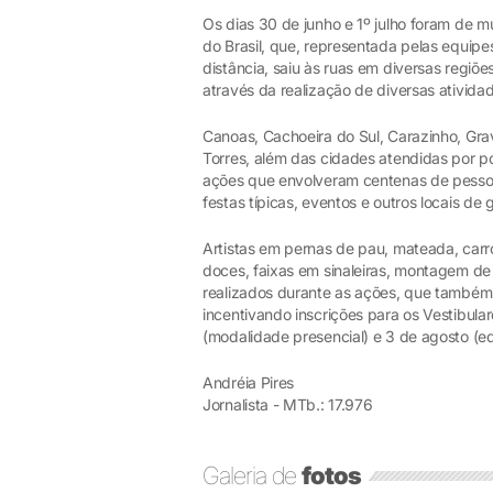
Os dias 30 de junho e 1º julho foram de 
do Brasil, que, representada pelas equip
distância, saiu às ruas em diversas regiõ
através da realização de diversas ativida
Canoas, Cachoeira do Sul, Carazinho, Grav
Torres, além das cidades atendidas por p
ações que envolveram centenas de pessoa
festas típicas, eventos e outros locais d
Artistas em pernas de pau, mateada, carro
doces, faixas em sinaleiras, montagem de 
realizados durante as ações, que também 
incentivando inscrições para os Vestibul
(modalidade presencial) e 3 de agosto (ed
Andréia Pires
Jornalista - MTb.: 17.976
Galeria de
fotos