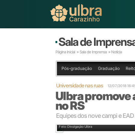
Sala de Imprens
Página Inicial
»
Sala de Imprensa
» Notícia
Pós-graduação
Graduação
Reit
Universidade nas ruas
12/07/2018 16:
Ulbra promove 
no RS
Equipes dos nove campi e EAD p
Equipe do campus Porto Alegre agitou o centro da 
Foto: Divulgação Ulbra