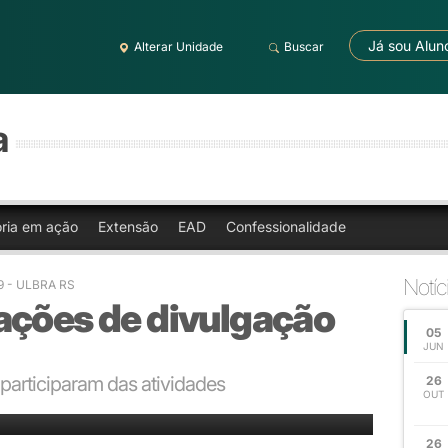
Já sou Alun
Alterar Unidade
Buscar
a
oria em ação
Extensão
EAD
Confessionalidade
Notíc
49 - ULBRA RS
ações de divulgação
05
JUN
articiparam das atividades
26
OUT
cidade
26