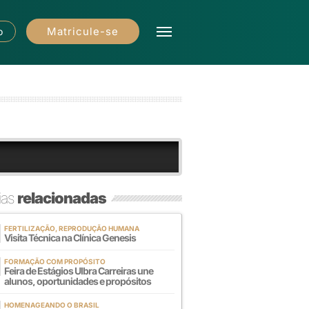
Matricule-se
o
ias
relacionadas
FERTILIZAÇÃO, REPRODUÇÃO HUMANA
Visita Técnica na Clínica Genesis
FORMAÇÃO COM PROPÓSITO
Feira de Estágios Ulbra Carreiras une
alunos, oportunidades e propósitos
HOMENAGEANDO O BRASIL