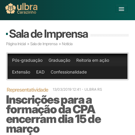
Alterar Unidade
Sala de Imprensa
Buscar
Página Inicial
»
Sala de Imprensa
» Notícia
Já sou Aluno
Matricule-se
Pós-graduação
Graduação
Reitoria em ação
Extensão
EAD
Confessionalidade
Educação Básica
Graduação
Pós-graduação
Representatividade
13/03/2019 12:41 - ULBRA RS
Inscrições para a
Educação a Distância
Pesquisa
formação da CPA
Extensão
encerram dia 15 de
Infraestrutura e Serviços
março
Inovação
Sobre a ULBRA