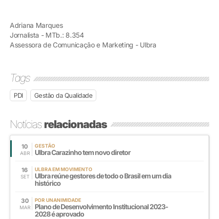
Adriana Marques
Jornalista - MTb.: 8.354
Assessora de Comunicação e Marketing - Ulbra
Tags
PDI
Gestão da Qualidade
Notícias
relacionadas
10
GESTÃO
Ulbra Carazinho tem novo diretor
ABR
16
ULBRA EM MOVIMENTO
Ulbra reúne gestores de todo o Brasil em um dia
SET
histórico
30
POR UNANIMIDADE
Plano de Desenvolvimento Institucional 2023-
MAR
2028 é aprovado