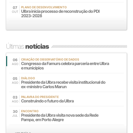
07
PLANO DE DESENVOLVIMENTO
Ulbra inicia processo de reconstrução do PDI
OUT
2023-2028
Últimas
notícias
06
CRIAÇÃO DE OBSERVATÓRIO DE DADOS
Congresso da Famurs celebra parceria entre Ulbra
AGO
e municípios
05
DIÁLOGO
Presidente da Ulbra recebe visita institucional do
AGO
ex-ministro Carlos Marun
03
PALAVRA DO PRESIDENTE
Construindo o futuro da Ulbra
AGO
30
ENCONTRO
Presidente da Ulbra visita nova sede da Rede
JUL
Pampa, em Porto Alegre
ver mais »