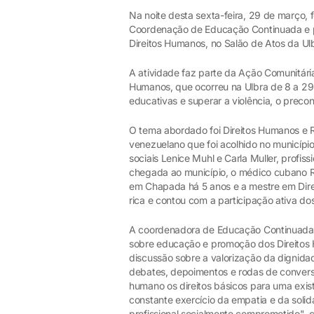
Na noite desta sexta-feira, 29 de março,
Coordenação de Educação Continuada e pe
Direitos Humanos, no Salão de Atos da Ul
A atividade faz parte da Ação Comunitári
Humanos, que ocorreu na Ulbra de 8 a 29
educativas e superar a violência, o precon
O tema abordado foi Direitos Humanos e R
venezuelano que foi acolhido no municípi
sociais Lenice Muhl e Carla Muller, prof
chegada ao município, o médico cubano Ric
em Chapada há 5 anos e a mestre em Direit
rica e contou com a participação ativa d
A coordenadora de Educação Continuada, 
sobre educação e promoção dos Direitos 
discussão sobre a valorização da dignida
debates, depoimentos e rodas de conversa
humano os direitos básicos para uma exis
constante exercício da empatia e da soli
profissional socialmente comprometido", c