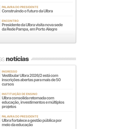
PALAVRA DO PRESIDENTE
Construindo o futuro da Ulbra
ENCONTRO
Presidente da Ulbra visita nova sede
da Rede Pampa, em Porto Alegre
mas
notícias
INGRESSO
Vestibular Ulbra 2026/2 está com
inscrições abertas para mais de 50
cursos
INSTITUIÇÃO DE ENSINO
Ulbra consolida retomada com
educação, investimentos e múltiplos
projetos
PALAVRA DO PRESIDENTE
Ulbra fortalece a gestão pública por
meio da educação