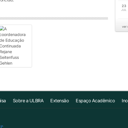
23
JUL
ver
isa
Sobre a ULBRA
Extensão
Espaço Acadêmico
In