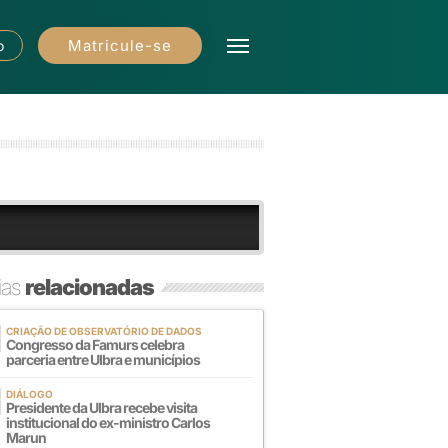
Matricule-se
o
ias
relacionadas
CRIAÇÃO DE OBSERVATÓRIO DE DADOS
Congresso da Famurs celebra
parceria entre Ulbra e municípios
DIÁLOGO
Presidente da Ulbra recebe visita
institucional do ex-ministro Carlos
Marun