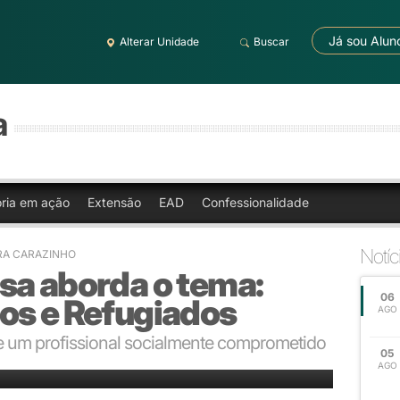
Já sou Alun
Alterar Unidade
Buscar
a
oria em ação
Extensão
EAD
Confessionalidade
Notíc
RA CARAZINHO
sa aborda o tema:
06
os e Refugiados
AGO
e um profissional socialmente comprometido
05
 e Refugiados
AGO