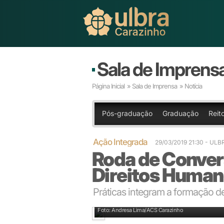
Sala de Imprens
Página Inicial
»
Sala de Imprensa
» Notícia
Pós-graduação
Graduação
Reit
Ação Integrada
29/03/2019 21:30
- ULB
Roda de Conver
Direitos Human
Práticas integram a formação d
Roda de Conversa aborda o tema: Direitos Humanos
Foto: Andresa Lima/ACS Carazinho