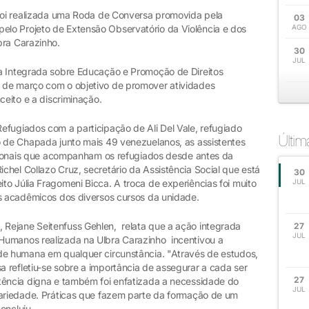
 foi realizada uma Roda de Conversa promovida pela
03
lo Projeto de Extensão Observatório da Violência e dos
AGO
bra Carazinho.
30
JUL
a Integrada sobre Educação e Promoção de Direitos
 de março com o objetivo de promover atividades
ceito e a discriminação.
efugiados com a participação de Ali Del Vale, refugiado
Últi
o de Chapada junto mais 49 venezuelanos, as assistentes
issionais que acompanham os refugiados desde antes da
hel Collazo Cruz, secretário da Assistência Social que está
30
o Júlia Fragomeni Bicca. A troca de experiências foi muito
JUL
os acadêmicos dos diversos cursos da unidade.
Rejane Seitenfuss Gehlen, relata que a ação integrada
27
JUL
Humanos realizada na Ulbra Carazinho incentivou a
de humana em qualquer circunstância. "Através de estudos,
 refletiu-se sobre a importância de assegurar a cada ser
27
tência digna e também foi enfatizada a necessidade do
JUL
dariedade. Práticas que fazem parte da formação de um
oncluiu.