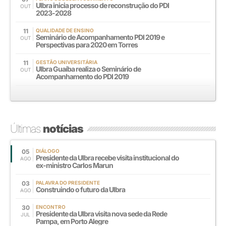
Ulbra inicia processo de reconstrução do PDI
OUT
2023-2028
11
QUALIDADE DE ENSINO
Seminário de Acompanhamento PDI 2019 e
OUT
Perspectivas para 2020 em Torres
11
GESTÃO UNIVERSITÁRIA
Ulbra Guaíba realiza o Seminário de
OUT
Acompanhamento do PDI 2019
Últimas
notícias
05
DIÁLOGO
Presidente da Ulbra recebe visita institucional do
AGO
ex-ministro Carlos Marun
03
PALAVRA DO PRESIDENTE
Construindo o futuro da Ulbra
AGO
30
ENCONTRO
Presidente da Ulbra visita nova sede da Rede
JUL
Pampa, em Porto Alegre