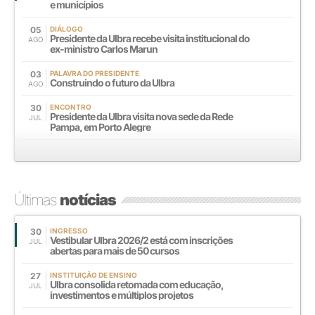
e municípios
05
DIÁLOGO
Presidente da Ulbra recebe visita institucional do
AGO
ex-ministro Carlos Marun
03
PALAVRA DO PRESIDENTE
Construindo o futuro da Ulbra
AGO
30
ENCONTRO
Presidente da Ulbra visita nova sede da Rede
JUL
Pampa, em Porto Alegre
Últimas
notícias
30
INGRESSO
Vestibular Ulbra 2026/2 está com inscrições
JUL
abertas para mais de 50 cursos
27
INSTITUIÇÃO DE ENSINO
Ulbra consolida retomada com educação,
JUL
investimentos e múltiplos projetos