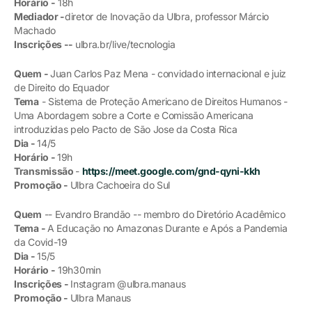
Horário -
18h
Mediador -
diretor de Inovação da Ulbra, professor Márcio
Machado
Inscrições --
ulbra.br/live/tecnologia
Quem -
Juan Carlos Paz Mena - convidado internacional e juiz
de Direito do Equador
Tema
- Sistema de Proteção Americano de Direitos Humanos -
Uma Abordagem sobre a Corte e Comissão Americana
introduzidas pelo Pacto de São Jose da Costa Rica
Dia -
14/5
Horário -
19h
Transmissão
-
https://meet.google.com/gnd-qyni-kkh
Promoção -
Ulbra Cachoeira do Sul
Quem
-- Evandro Brandão -- membro do Diretório Acadêmico
Tema -
A Educação no Amazonas Durante e Após a Pandemia
da Covid-19
Dia -
15/5
Horário -
19h30min
Inscrições -
Instagram @ulbra.manaus
Promoção -
Ulbra Manaus