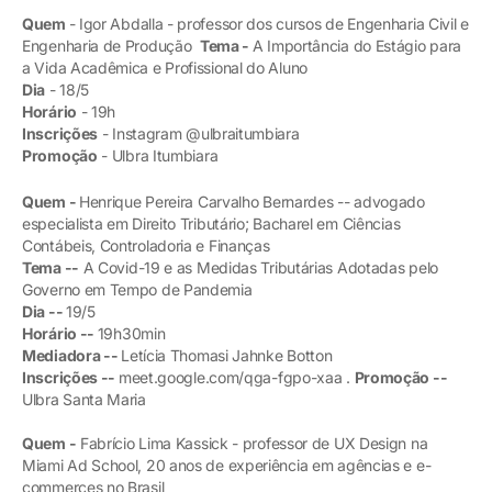
Quem
- Igor Abdalla - professor dos cursos de Engenharia Civil e
Engenharia de Produção
Tema -
A Importância do Estágio para
a Vida Acadêmica e Profissional do Aluno
Dia
- 18/5
Horário
- 19h
Inscrições
- Instagram @ulbraitumbiara
Promoção
- Ulbra Itumbiara
Quem -
Henrique Pereira Carvalho Bernardes -- advogado
especialista em Direito Tributário; Bacharel em Ciências
Contábeis, Controladoria e Finanças
Tema --
A Covid-19 e as Medidas Tributárias Adotadas pelo
Governo em Tempo de Pandemia
Dia --
19/5
Horário --
19h30min
Mediadora --
Letícia Thomasi Jahnke Botton
Inscrições --
meet.google.com/qga-fgpo-xaa .
Promoção --
Ulbra Santa Maria
Quem -
Fabrício Lima Kassick - professor de UX Design na
Miami Ad School, 20 anos de experiência em agências e e-
commerces no Brasil