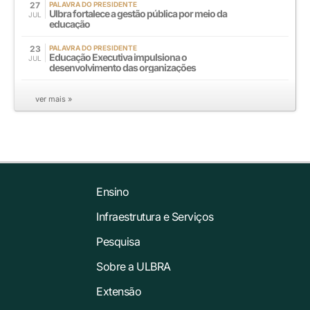
27
PALAVRA DO PRESIDENTE
Ulbra fortalece a gestão pública por meio da
JUL
educação
23
PALAVRA DO PRESIDENTE
Educação Executiva impulsiona o
JUL
desenvolvimento das organizações
ver mais »
Ensino
Infraestrutura e Serviços
Pesquisa
Sobre a ULBRA
Extensão