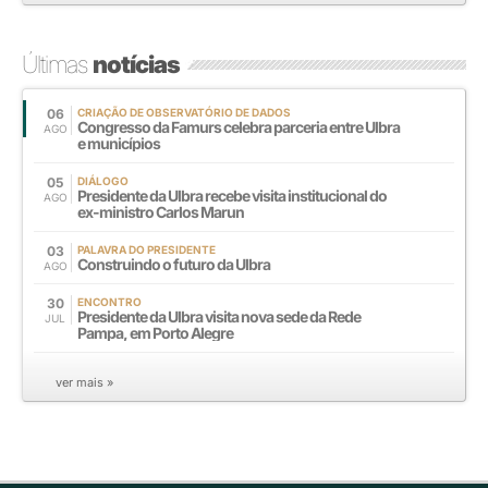
Últimas
notícias
06
CRIAÇÃO DE OBSERVATÓRIO DE DADOS
Congresso da Famurs celebra parceria entre Ulbra
AGO
e municípios
05
DIÁLOGO
Presidente da Ulbra recebe visita institucional do
AGO
ex-ministro Carlos Marun
03
PALAVRA DO PRESIDENTE
Construindo o futuro da Ulbra
AGO
30
ENCONTRO
Presidente da Ulbra visita nova sede da Rede
JUL
Pampa, em Porto Alegre
ver mais »