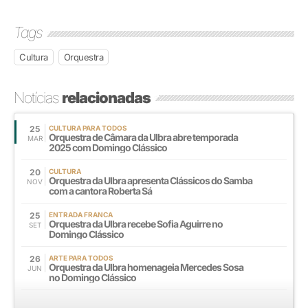
Tags
Cultura
Orquestra
Notícias
relacionadas
25
CULTURA PARA TODOS
Orquestra de Câmara da Ulbra abre temporada
MAR
2025 com Domingo Clássico
20
CULTURA
Orquestra da Ulbra apresenta Clássicos do Samba
NOV
com a cantora Roberta Sá
25
ENTRADA FRANCA
Orquestra da Ulbra recebe Sofia Aguirre no
SET
Domingo Clássico
26
ARTE PARA TODOS
Orquestra da Ulbra homenageia Mercedes Sosa
JUN
no Domingo Clássico