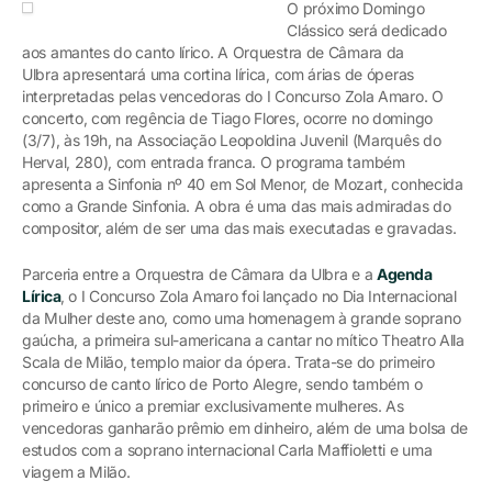
O próximo Domingo
Clássico será dedicado
aos amantes do canto lírico. A Orquestra de Câmara da
Ulbra apresentará uma cortina lírica, com árias de óperas
interpretadas pelas vencedoras do I Concurso Zola Amaro. O
concerto, com regência de Tiago Flores, ocorre no domingo
(3/7), às 19h, na Associação Leopoldina Juvenil (Marquês do
Herval, 280), com entrada franca. O programa também
apresenta a Sinfonia nº 40 em Sol Menor, de Mozart, conhecida
como a Grande Sinfonia. A obra é uma das mais admiradas do
compositor, além de ser uma das mais executadas e gravadas.
Parceria entre a Orquestra de Câmara da Ulbra e a
Agenda
Lírica
, o I Concurso Zola Amaro foi lançado no Dia Internacional
da Mulher deste ano, como uma homenagem à grande soprano
gaúcha, a primeira sul-americana a cantar no mítico Theatro Alla
Scala de Milão, templo maior da ópera. Trata-se do primeiro
concurso de canto lírico de Porto Alegre, sendo também o
primeiro e único a premiar exclusivamente mulheres. As
vencedoras ganharão prêmio em dinheiro, além de uma bolsa de
estudos com a soprano internacional Carla Maffioletti e uma
viagem a Milão.