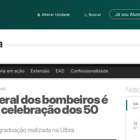
Já sou Alun
Alterar Unidade
Buscar
a
oria em ação
Extensão
EAD
Confessionalidade
Notíc
OAS
ral dos bombeiros é
04
 celebração dos 50
OUT
12
SET
graduação realizada na Ulbra
a parcerias com o CBMRS