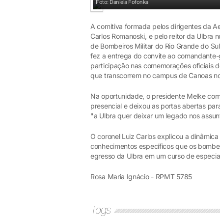
Foto: Daniela Fofonka
A comitiva formada pelos dirigentes da Ae
Carlos Romanoski, e pelo reitor da Ulbra
de Bombeiros Militar do Rio Grande do Sul
fez a entrega do convite ao comandante-g
participação nas comemorações oficiais do
que transcorrem no campus de Canoas no
Na oportunidade, o presidente Melke com
presencial e deixou as portas abertas pa
"a Ulbra quer deixar um legado nos assun
O coronel Luiz Carlos explicou a dinâmic
conhecimentos específicos que os bombei
egresso da Ulbra em um curso de especia
Rosa Maria Ignácio - RPMT 5785
Tags