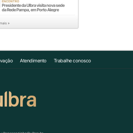
ENCONTRO
Presidente da Ulbra visita nova sede
da Rede Pampa, em Porto Alegre
 mais »
ovação
Atendimento
Trabalhe conosco