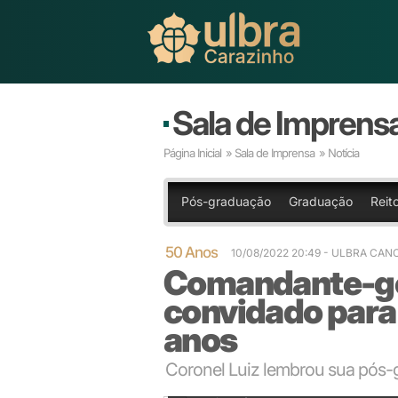
Sala de Imprens
Página Inicial
»
Sala de Imprensa
» Notícia
Pós-graduação
Graduação
Reit
50 Anos
10/08/2022 20:49
- ULBRA CAN
Comandante-ge
convidado para
anos
Coronel Luiz lembrou sua pós-
Presidente Melke ressaltou que a Ulbra está aberta 