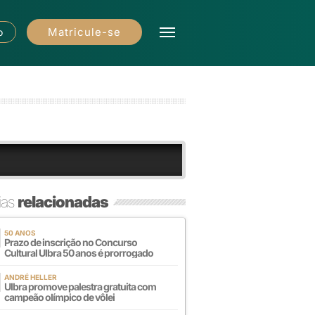
Matricule-se
o
ias
relacionadas
50 ANOS
Prazo de inscrição no Concurso
Cultural Ulbra 50 anos é prorrogado
ANDRÉ HELLER
Ulbra promove palestra gratuita com
campeão olímpico de vôlei