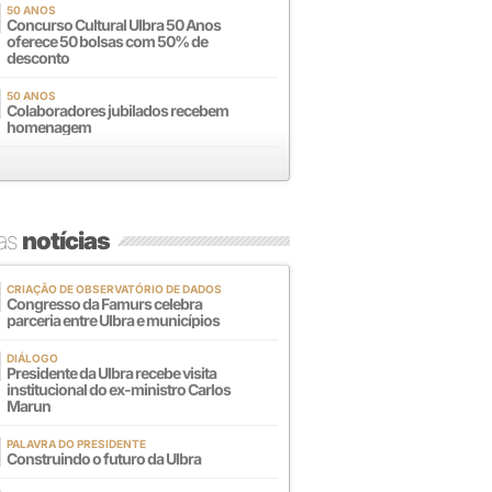
50 ANOS
Concurso Cultural Ulbra 50 Anos
oferece 50 bolsas com 50% de
desconto
50 ANOS
Colaboradores jubilados recebem
homenagem
mas
notícias
CRIAÇÃO DE OBSERVATÓRIO DE DADOS
Congresso da Famurs celebra
parceria entre Ulbra e municípios
DIÁLOGO
Presidente da Ulbra recebe visita
institucional do ex-ministro Carlos
Marun
PALAVRA DO PRESIDENTE
Construindo o futuro da Ulbra