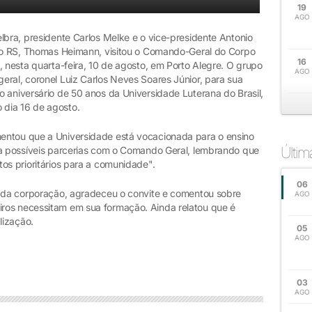
19
AGO
lbra, presidente Carlos Melke e o vice-presidente Antonio
 no RS, Thomas Heimann, visitou o Comando-Geral do Corpo
16
, nesta quarta-feira, 10 de agosto, em Porto Alegre. O grupo
AGO
eral, coronel Luiz Carlos Neves Soares Júnior, para sua
 aniversário de 50 anos da Universidade Luterana do Brasil,
 dia 16 de agosto.
entou que a Universidade está vocacionada para o ensino
Últi
ra possíveis parcerias com o Comando Geral, lembrando que
tos prioritários para a comunidade".
06
a da corporação, agradeceu o convite e comentou sobre
AGO
ros necessitam em sua formação. Ainda relatou que é
lização.
05
AGO
03
AGO