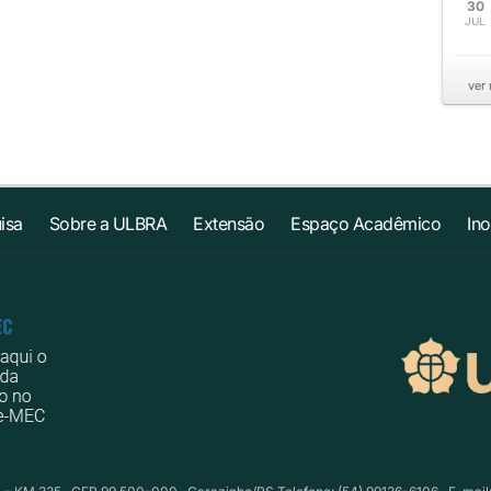
30
JUL
ver
isa
Sobre a ULBRA
Extensão
Espaço Acadêmico
In