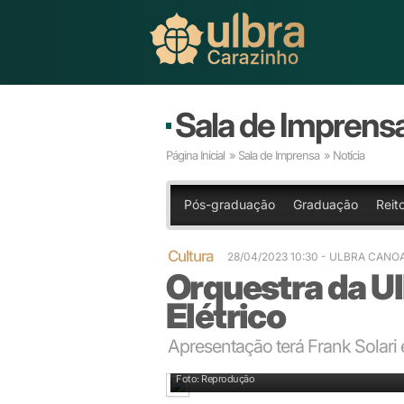
Sala de Imprens
Página Inicial
»
Sala de Imprensa
» Notícia
Pós-graduação
Graduação
Reit
Cultura
28/04/2023 10:30
- ULBRA CANO
Orquestra da Ul
Elétrico
Apresentação terá Frank Solari 
Foto: Reprodução