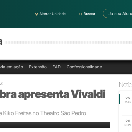
Já sou Alun
Alterar Unidade
Buscar
a
oria em ação
Extensão
EAD
Confessionalidade
Notíc
AS
bra apresenta Vivaldi
25
MAR
e Kiko Freitas no Theatro São Pedro
20
NOV