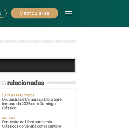
Matricule-se
o
ias
relacionadas
CULTURA PARA TODOS
Orquestra de Câmara da Ulbra abre
temporada 2025 com Domingo
Clássico
CULTURA
Orquestra da Ulbra apresenta
Clássicos do Samba com a cantora