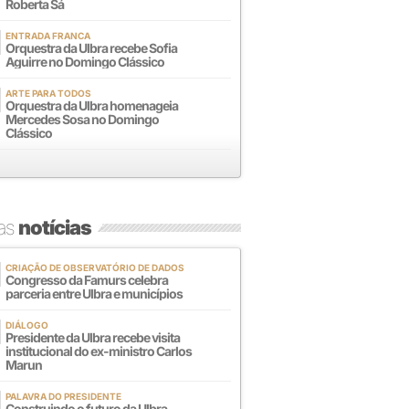
Roberta Sá
ENTRADA FRANCA
Orquestra da Ulbra recebe Sofia
Aguirre no Domingo Clássico
ARTE PARA TODOS
Orquestra da Ulbra homenageia
Mercedes Sosa no Domingo
Clássico
mas
notícias
CRIAÇÃO DE OBSERVATÓRIO DE DADOS
Congresso da Famurs celebra
parceria entre Ulbra e municípios
DIÁLOGO
Presidente da Ulbra recebe visita
institucional do ex-ministro Carlos
Marun
PALAVRA DO PRESIDENTE
Construindo o futuro da Ulbra