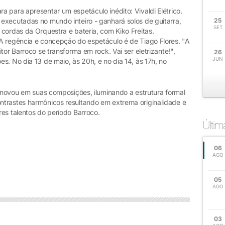
 para apresentar um espetáculo inédito: Vivaldi Elétrico.
executadas no mundo inteiro - ganhará solos de guitarra,
25
SET
cordas da Orquestra e bateria, com Kiko Freitas.
A regência e concepção do espetáculo é de Tiago Flores. "A
tor Barroco se transforma em rock. Vai ser eletrizante!",
26
JUN
s. No dia 13 de maio, às 20h, e no dia 14, às 17h, no
 inovou em suas composições, iluminando a estrutura formal
ntrastes harmônicos resultando em extrema originalidade e
es talentos do período Barroco.
Últi
06
AGO
05
AGO
03