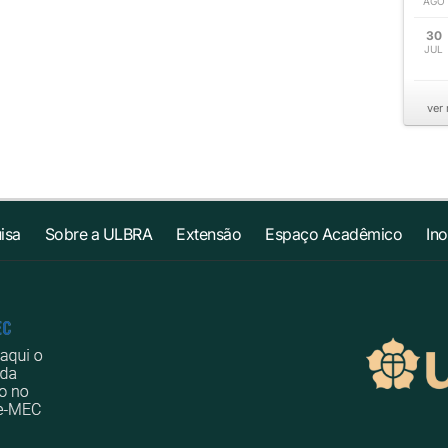
AGO
30
JUL
ver
isa
Sobre a ULBRA
Extensão
Espaço Acadêmico
In