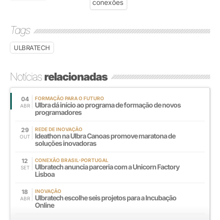
Tags
ULBRATECH
Notícias
relacionadas
04
FORMAÇÃO PARA O FUTURO
Ulbra dá início ao programa de formação de novos
ABR
programadores
29
REDE DE INOVAÇÃO
Ideathon na Ulbra Canoas promove maratona de
OUT
soluções inovadoras
12
CONEXÃO BRASIL-PORTUGAL
Ulbratech anuncia parceria com a Unicorn Factory
SET
Lisboa
18
INOVAÇÃO
Ulbratech escolhe seis projetos para a Incubação
ABR
Online