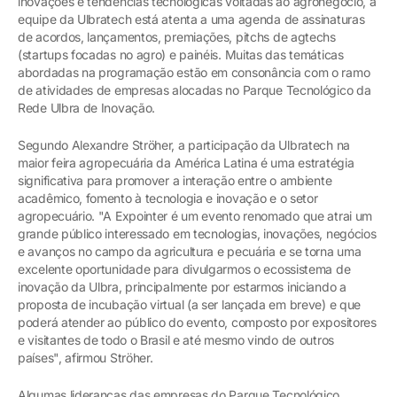
inovações e tendências tecnológicas voltadas ao agronegócio, a
equipe da Ulbratech está atenta a uma agenda de assinaturas
de acordos, lançamentos, premiações, pitchs de agtechs
(startups focadas no agro) e painéis. Muitas das temáticas
abordadas na programação estão em consonância com o ramo
de atividades de empresas alocadas no Parque Tecnológico da
Rede Ulbra de Inovação.
Segundo Alexandre Ströher, a participação da Ulbratech na
maior feira agropecuária da América Latina é uma estratégia
significativa para promover a interação entre o ambiente
acadêmico, fomento à tecnologia e inovação e o setor
agropecuário. "A Expointer é um evento renomado que atrai um
grande público interessado em tecnologias, inovações, negócios
e avanços no campo da agricultura e pecuária e se torna uma
excelente oportunidade para divulgarmos o ecossistema de
inovação da Ulbra, principalmente por estarmos iniciando a
proposta de incubação virtual (a ser lançada em breve) e que
poderá atender ao público do evento, composto por expositores
e visitantes de todo o Brasil e até mesmo vindo de outros
países", afirmou Ströher.
Algumas lideranças das empresas do Parque Tecnológico