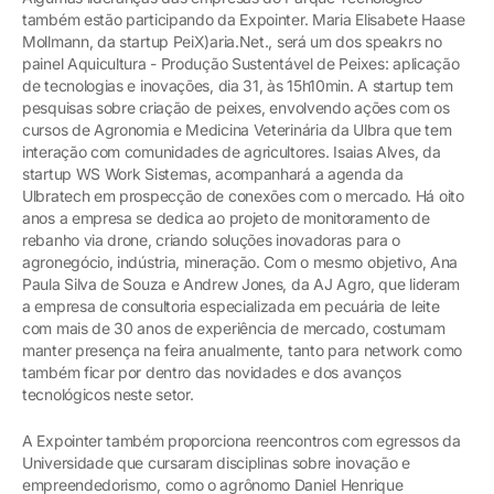
também estão participando da Expointer. Maria Elisabete Haase
Mollmann, da startup PeiX)aria.Net., será um dos speakrs no
painel Aquicultura - Produção Sustentável de Peixes: aplicação
de tecnologias e inovações, dia 31, às 15h10min. A startup tem
pesquisas sobre criação de peixes, envolvendo ações com os
cursos de Agronomia e Medicina Veterinária da Ulbra que tem
interação com comunidades de agricultores. Isaias Alves, da
startup WS Work Sistemas, acompanhará a agenda da
Ulbratech em prospecção de conexões com o mercado. Há oito
anos a empresa se dedica ao projeto de monitoramento de
rebanho via drone, criando soluções inovadoras para o
agronegócio, indústria, mineração. Com o mesmo objetivo, Ana
Paula Silva de Souza e Andrew Jones, da AJ Agro, que lideram
a empresa de consultoria especializada em pecuária de leite
com mais de 30 anos de experiência de mercado, costumam
manter presença na feira anualmente, tanto para network como
também ficar por dentro das novidades e dos avanços
tecnológicos neste setor.
A Expointer também proporciona reencontros com egressos da
Universidade que cursaram disciplinas sobre inovação e
empreendedorismo, como o agrônomo Daniel Henrique