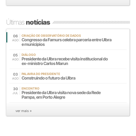
Últimas
notícias
06
CRIAÇÃO DE OBSERVATÓRIO DE DADOS
Congresso da Famurs celebra parceria entre Ulbra
AGO
e municípios
05
DIÁLOGO
Presidente da Ulbra recebe visita institucional do
AGO
ex-ministro Carlos Marun
03
PALAVRA DO PRESIDENTE
Construindo o futuro da Ulbra
AGO
30
ENCONTRO
Presidente da Ulbra visita nova sede da Rede
JUL
Pampa, em Porto Alegre
ver mais »