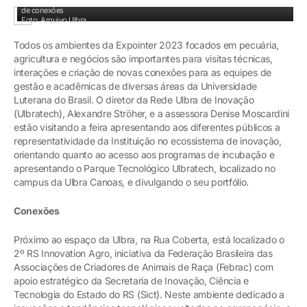
Visitas às empresas que pesquisam novas tecnologias fazem parte da prospecção
de conexões
Foto: Arquivo Ulbra
Todos os ambientes da Expointer 2023 focados em pecuária,
agricultura e negócios são importantes para visitas técnicas,
interações e criação de novas conexões para as equipes de
gestão e acadêmicas de diversas áreas da Universidade
Luterana do Brasil. O diretor da Rede Ulbra de Inovação
(Ulbratech), Alexandre Ströher, e a assessora Denise Moscardini
estão visitando a feira apresentando aos diferentes públicos a
representatividade da Instituição no ecossistema de inovação,
orientando quanto ao acesso aos programas de incubação e
apresentando o Parque Tecnológico Ulbratech, localizado no
campus da Ulbra Canoas, e divulgando o seu portfólio.
Conexões
Próximo ao espaço da Ulbra, na Rua Coberta, está localizado o
2º RS Innovation Agro, iniciativa da Federação Brasileira das
Associações de Criadores de Animais de Raça (Febrac) com
apoio estratégico da Secretaria de Inovação, Ciência e
Tecnologia do Estado do RS (Sict). Neste ambiente dedicado a