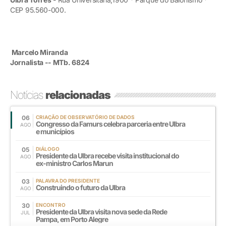
CEP 95.560-000.
Marcelo Miranda
Jornalista -- MTb. 6824
Notícias
relacionadas
06
CRIAÇÃO DE OBSERVATÓRIO DE DADOS
Congresso da Famurs celebra parceria entre Ulbra
AGO
e municípios
05
DIÁLOGO
Presidente da Ulbra recebe visita institucional do
AGO
ex-ministro Carlos Marun
03
PALAVRA DO PRESIDENTE
Construindo o futuro da Ulbra
AGO
30
ENCONTRO
Presidente da Ulbra visita nova sede da Rede
JUL
Pampa, em Porto Alegre