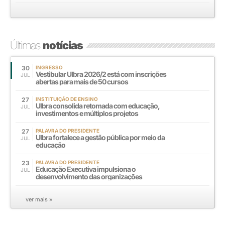
Últimas
notícias
30
INGRESSO
Vestibular Ulbra 2026/2 está com inscrições
JUL
abertas para mais de 50 cursos
27
INSTITUIÇÃO DE ENSINO
Ulbra consolida retomada com educação,
JUL
investimentos e múltiplos projetos
27
PALAVRA DO PRESIDENTE
Ulbra fortalece a gestão pública por meio da
JUL
educação
23
PALAVRA DO PRESIDENTE
Educação Executiva impulsiona o
JUL
desenvolvimento das organizações
ver mais »