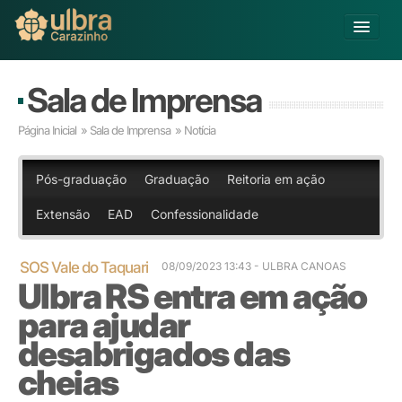
Alterar Unidade
Sala de Imprensa
Buscar
Página Inicial
»
Sala de Imprensa
» Notícia
Já sou Aluno
Matricule-se
Pós-graduação
Graduação
Reitoria em ação
Extensão
EAD
Confessionalidade
Educação Básica
Graduação
Pós-graduação
SOS Vale do Taquari
08/09/2023 13:43 - ULBRA CANOAS
Ulbra RS entra em ação
Educação a Distância
Pesquisa
para ajudar
Extensão
desabrigados das
Infraestrutura e Serviços
cheias
Inovação
Sobre a ULBRA