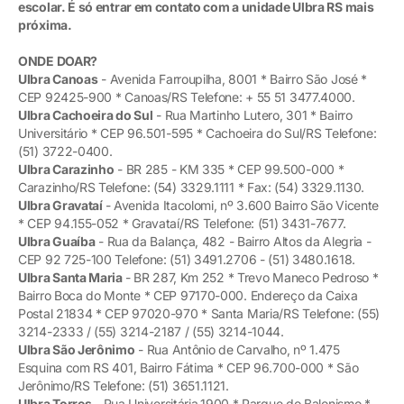
escolar. É só entrar em contato com a unidade Ulbra RS mais
próxima.
ONDE DOAR?
Ulbra Canoas
- Avenida Farroupilha, 8001 * Bairro São José *
CEP 92425-900 * Canoas/RS Telefone: + 55 51 3477.4000.
Ulbra Cachoeira do Sul
- Rua Martinho Lutero, 301 * Bairro
Universitário * CEP 96.501-595 * Cachoeira do Sul/RS Telefone:
(51) 3722-0400.
Ulbra Carazinho
- BR 285 - KM 335 * CEP 99.500-000 *
Carazinho/RS Telefone: (54) 3329.1111 * Fax: (54) 3329.1130.
Ulbra Gravataí
- Avenida Itacolomi, nº 3.600 Bairro São Vicente
* CEP 94.155-052 * Gravataí/RS Telefone: (51) 3431-7677.
Ulbra Guaíba
- Rua da Balança, 482 - Bairro Altos da Alegria -
CEP 92 725-100 Telefone: (51) 3491.2706 - (51) 3480.1618.
Ulbra Santa Maria
- BR 287, Km 252 * Trevo Maneco Pedroso *
Bairro Boca do Monte * CEP 97170-000. Endereço da Caixa
Postal 21834 * CEP 97020-970 * Santa Maria/RS Telefone: (55)
3214-2333 / (55) 3214-2187 / (55) 3214-1044.
Ulbra São Jerônimo
- Rua Antônio de Carvalho, nº 1.475
Esquina com RS 401, Bairro Fátima * CEP 96.700-000 * São
Jerônimo/RS Telefone: (51) 3651.1121.
Ulbra Torres
- Rua Universitária,1900 * Parque do Balonismo *