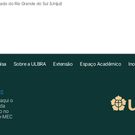
ado do Rio Grande do Sul (Unijuí)
isa
Sobre a ULBRA
Extensão
Espaço Acadêmico
In