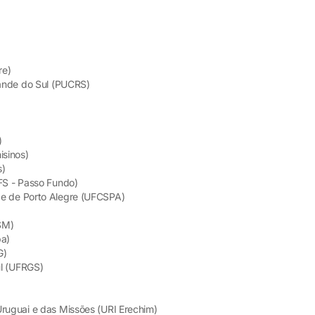
re)
rande do Sul (PUCRS)
)
isinos)
s)
FFS - Passo Fundo)
de de Porto Alegre (UFCSPA)
SM)
pa)
G)
ul (UFRGS)
Uruguai e das Missões (URI Erechim)