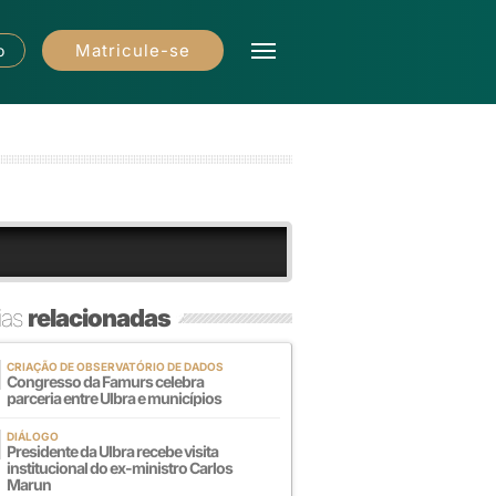
Matricule-se
o
ias
relacionadas
CRIAÇÃO DE OBSERVATÓRIO DE DADOS
Congresso da Famurs celebra
parceria entre Ulbra e municípios
DIÁLOGO
Presidente da Ulbra recebe visita
institucional do ex-ministro Carlos
Marun