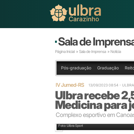
Sala de Imprens
Página Inicial
»
Sala de Imprensa
» Notícia
Pós-graduação
Graduação
Reit
IV Jumed-RS
13/09/2023 08:54 - ULB
Ulbra recebe 2,
Medicina para j
Complexo esportivo em Canoas 
Moderno e equipado: a infraestrutura está pronta
Foto: Ulbra Sport