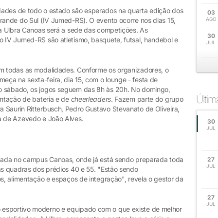
dades de todo o estado são esperados na quarta edição dos
03
Grande do Sul (IV Jumed-RS). O evento ocorre nos dias 15,
AGO
, a Ulbra Canoas será a sede das competições. As
30
o IV Jumed-RS são atletismo, basquete, futsal, handebol e
JUL
em todas as modalidades. Conforme os organizadores, o
ça na sexta-feira, dia 15, com o lounge - festa de
o sábado, os jogos seguem das 8h às 20h. No domingo,
Últi
entação de bateria e de
cheerleaders
. Fazem parte do grupo
 Saurin Ritterbusch, Pedro Gustavo Stevanato de Oliveira,
a de Azevedo e João Alves.
30
JUL
pedada no campus Canoas, onde já está sendo preparada toda
27
JUL
nas quadras dos prédios 40 e 55. "Estão sendo
os, alimentação e espaços de integração", revela o gestor da
27
JUL
 esportivo moderno e equipado com o que existe de melhor