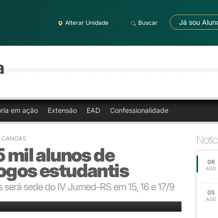
Já sou Alun
Alterar Unidade
Buscar
a
oria em ação
Extensão
EAD
Confessionalidade
Notíc
RA CANOAS
5 mil alunos de
06
ogos estudantis
AGO
será sede do IV Jumed-RS em 15, 16 e 17/9
05
AGO