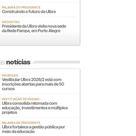
PALAVRA DO PRESIDENTE
Construindo o futuro da Ulbra
ENCONTRO
Presidente da Ulbra visita nova sede
da Rede Pampa, em Porto Alegre
mas
notícias
INGRESSO
Vestibular Ulbra 2026/2 está com
inscrições abertas para mais de 50
cursos
INSTITUIÇÃO DE ENSINO
Ulbra consolida retomada com
educação, investimentos e múltiplos
projetos
PALAVRA DO PRESIDENTE
Ulbra fortalece a gestão pública por
meio da educação