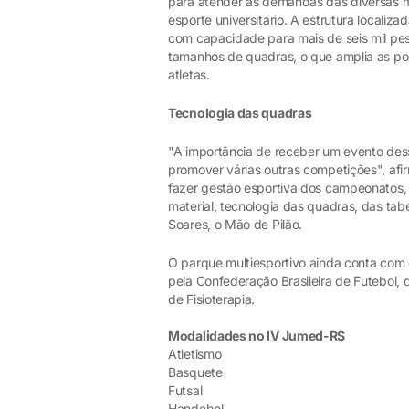
para atender às demandas das diversas mo
esporte universitário. A estrutura locali
com capacidade para mais de seis mil pes
tamanhos de quadras, o que amplia as pos
atletas.
Tecnologia das quadras
"A importância de receber um evento des
promover várias outras competições", af
fazer gestão esportiva dos campeonatos,
material, tecnologia das quadras, das tabe
Soares, o Mão de Pilão.
O parque multiesportivo ainda conta com
pela Confederação Brasileira de Futebol,
de Fisioterapia.
Modalidades no IV Jumed-RS
Atletismo
Basquete
Futsal
Handebol