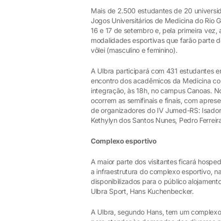
Mais de 2.500 estudantes de 20 universi
Jogos Universitários de Medicina do Rio 
16 e 17 de setembro e, pela primeira vez
modalidades esportivas que farão parte d
vôlei (masculino e feminino).
A Ulbra participará com 431 estudantes 
encontro dos acadêmicos da Medicina come
integração, às 18h, no campus Canoas. N
ocorrem as semifinais e finais, com apres
de organizadores do IV Jumed-RS: Isadora
Kethylyn dos Santos Nunes, Pedro Ferreir
Complexo e
sportivo
A maior parte dos visitantes ficará hos
a infraestrutura do complexo esportivo, 
disponibilizados para o público alojament
Ulbra Sport, Hans Kuchenbecker.
A Ulbra, segundo Hans, tem um complexo