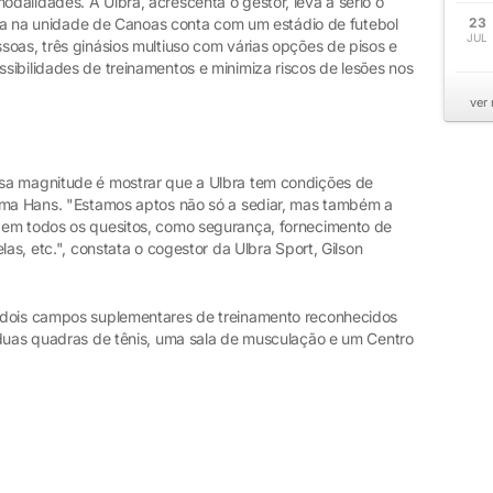
dalidades. A Ulbra, acrescenta o gestor, leva a sério o
zada na unidade de Canoas conta com um estádio de futebol
23
JUL
soas, três ginásios multiuso com várias opções de pisos e
sibilidades de treinamentos e minimiza riscos de lesões nos
ver
sa magnitude é mostrar que a Ulbra tem condições de
irma Hans. "Estamos aptos não só a sediar, mas também a
 em todos os quesitos, como segurança, fornecimento de
las, etc.", constata o cogestor da Ulbra Sport, Gilson
 dois campos suplementares de treinamento reconhecidos
 duas quadras de tênis, uma sala de musculação e um Centro