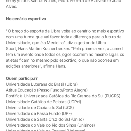
Kethylyn dos Santos Nunes, Pedro Ferreira de Azevedo e João
Alves.
No cenário esportivo
"O braço do esporte da Ulbra volta ao cenário no meio esportivo
com uma turma que vai fazer toda a diferença para o futuro da
Universidade, que é a Medicina", diz o gestor do Ulbra
Sport, Hans Martim Kuchenbecker. "Pela primeira vez, o Jumed
tem um evento onde todos os jogos ocorrem no mesmo lugar, os
atletas ficam no mesmo polo esportivo, o que não ocorreu em
edições anteriores", afirma Hans.
Quem participa?
Universidade Luterana do Brasil (Ulbra)
Atitus Educação (Passo Fundo/Porto Alegre)
Pontifícia Universidade Católica do Rio Grande do Sul (PUCRS)
Universidade Católica de Pelotas (UCPel)
Universidade de Caxias do Sul (UCS)
Universidade de Passo Fundo (UPF)
Universidade de Santa Cruz do Sul (Unisc)
Universidade do Vale do Rio dos Sinos (Unisinos)
Universidade do Vale do Taquari (Univates)