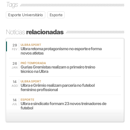
Tags
Esporte Universitário
Esporte
Notícias
relacionadas
29
ULBRA SPORT
Ulbra retoma protagonismo no esporte e forma
FEV
novos atletas
26
PRÉ-TEMPORADA
Gurias Gremistas realizam o primeiro treino
JAN
técnico na Ulbra
14
ULBRA SPORT
Ulbra e Grêmio realizam parceria no futebol
AGO
feminino profissional
14
ESPORTE
Ulbra e sindicato formam 23 novos treinadores de
JUL
futebol