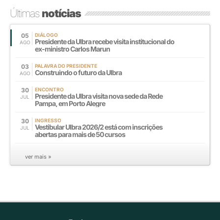
Últimas
notícias
05
DIÁLOGO
Presidente da Ulbra recebe visita institucional do
AGO
ex-ministro Carlos Marun
03
PALAVRA DO PRESIDENTE
Construindo o futuro da Ulbra
AGO
30
ENCONTRO
Presidente da Ulbra visita nova sede da Rede
JUL
Pampa, em Porto Alegre
30
INGRESSO
Vestibular Ulbra 2026/2 está com inscrições
JUL
abertas para mais de 50 cursos
ver mais »