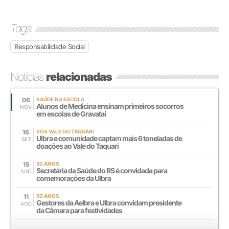
Tags
Responsabilidade Social
Notícias
relacionadas
06
SAÚDE NA ESCOLA
Alunos de Medicina ensinam primeiros socorros
NOV
em escolas de Gravataí
16
SOS VALE DO TAQUARI
Ulbra e comunidade captam mais 6 toneladas de
SET
doações ao Vale do Taquari
15
50 ANOS
Secretária da Saúde do RS é convidada para
AGO
comemorações da Ulbra
11
50 ANOS
Gestores da Aelbra e Ulbra convidam presidente
AGO
da Câmara para festividades