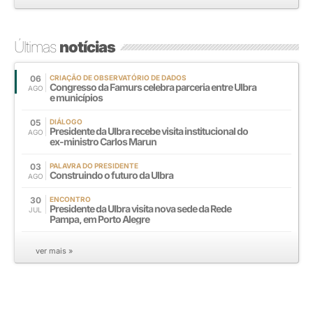
Últimas
notícias
06
CRIAÇÃO DE OBSERVATÓRIO DE DADOS
Congresso da Famurs celebra parceria entre Ulbra
AGO
e municípios
05
DIÁLOGO
Presidente da Ulbra recebe visita institucional do
AGO
ex-ministro Carlos Marun
03
PALAVRA DO PRESIDENTE
Construindo o futuro da Ulbra
AGO
30
ENCONTRO
Presidente da Ulbra visita nova sede da Rede
JUL
Pampa, em Porto Alegre
ver mais »