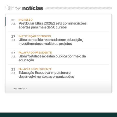
Últimas
notícias
30
INGRESSO
Vestibular Ulbra 2026/2 está com inscrições
JUL
abertas para mais de 50 cursos
27
INSTITUIÇÃO DE ENSINO
Ulbra consolida retomada com educação,
JUL
investimentos e múltiplos projetos
27
PALAVRA DO PRESIDENTE
Ulbra fortalece a gestão pública por meio da
JUL
educação
23
PALAVRA DO PRESIDENTE
Educação Executiva impulsiona o
JUL
desenvolvimento das organizações
ver mais »