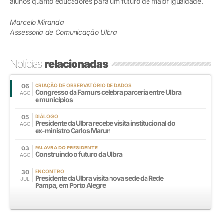
alunos quanto educadores para um futuro de maior igualdade.
Marcelo Miranda
Assessoria de Comunicação Ulbra
Notícias
relacionadas
06
CRIAÇÃO DE OBSERVATÓRIO DE DADOS
Congresso da Famurs celebra parceria entre Ulbra
AGO
e municípios
05
DIÁLOGO
Presidente da Ulbra recebe visita institucional do
AGO
ex-ministro Carlos Marun
03
PALAVRA DO PRESIDENTE
Construindo o futuro da Ulbra
AGO
30
ENCONTRO
Presidente da Ulbra visita nova sede da Rede
JUL
Pampa, em Porto Alegre