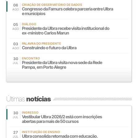
06
CRIAÇÃO DE OBSERVATÓRIO DE DADOS
Congresso da Famurs celebra parceria entre Ulbra
AGO
e municípios
05
DIÁLOGO
Presidente da Ulbra recebe visita institucional do
AGO
ex-ministro Carlos Marun
03
PALAVRA DO PRESIDENTE
Construindo o futuro da Ulbra
AGO
30
ENCONTRO
Presidente da Ulbra visita nova sede da Rede
JUL
Pampa, em Porto Alegre
Últimas
notícias
30
INGRESSO
Vestibular Ulbra 2026/2 está com inscrições
JUL
abertas para mais de 50 cursos
27
INSTITUIÇÃO DE ENSINO
Ulbra consolida retomada com educação,
JUL