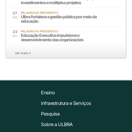
investimentos e múltiplos projetos
27
PALAVRA DO PRESIDENTE
Ulbra fortalece a gestão pública por meio da
JUL
educação
23
PALAVRA DO PRESIDENTE
Educação Executiva impulsiona o
JUL
desenvolvimento das organizações
ver mais »
Ensino
Infraestrutura e Serviços
Pesquisa
Sobre a ULBRA