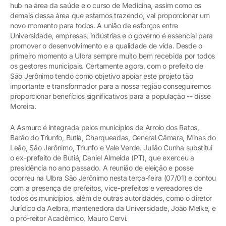
hub na área da saúde e o curso de Medicina, assim como os
demais dessa área que estamos trazendo, vai proporcionar um
novo momento para todos. A união de esforços entre
Universidade, empresas, indústrias e o governo é essencial para
promover o desenvolvimento e a qualidade de vida. Desde o
primeiro momento a Ulbra sempre muito bem recebida por todos
os gestores municipais. Certamente agora, com o prefeito de
São Jerônimo tendo como objetivo apoiar este projeto tão
importante e transformador para a nossa região conseguiremos
proporcionar benefícios significativos para a população -- disse
Moreira.
A Asmurc é integrada pelos municípios de Arroio dos Ratos,
Barão do Triunfo, Butiá, Charqueadas, General Câmara, Minas do
Leão, São Jerônimo, Triunfo e Vale Verde. Julião Cunha substitui
o ex-prefeito de Butiá, Daniel Almeida (PT), que exerceu a
presidência no ano passado. A reunião de eleição e posse
ocorreu na Ulbra São Jerônimo nesta terça-feira (07/01) e contou
com a presença de prefeitos, vice-prefeitos e vereadores de
todos os municípios, além de outras autoridades, como o diretor
Jurídico da Aelbra, mantenedora da Universidade, João Melke, e
o pró-reitor Acadêmico, Mauro Cervi.