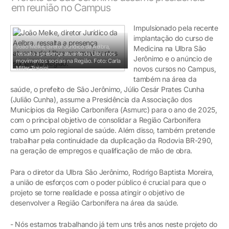
em reunião no Campus
Impulsionado pela recente
implantação do curso de
João Melke, diretor Jurídico da Aelbra,
Medicina na Ulbra São
ressalta a presença atuante da Ulbra nos
Jerônimo e o anúncio de
movimentos sociais na Região.
Foto: Carla
Miller Trainini
novos cursos no Campus,
também na área da
saúde, o prefeito de São Jerônimo, Júlio Cesár Prates Cunha
(Julião Cunha), assume a Presidência da Associação dos
Municípios da Região Carbonífera (Asmurc) para o ano de 2025,
com o principal objetivo de consolidar a Região Carbonífera
como um polo regional de saúde. Além disso, também pretende
trabalhar pela continuidade da duplicação da Rodovia BR-290,
na geração de empregos e qualificação de mão de obra.
Para o diretor da Ulbra São Jerônimo, Rodrigo Baptista Moreira,
a união de esforços com o poder público é crucial para que o
projeto se torne realidade e possa atingir o objetivo de
desenvolver a Região Carbonífera na área da saúde.
- Nós estamos trabalhando já tem uns três anos neste projeto do