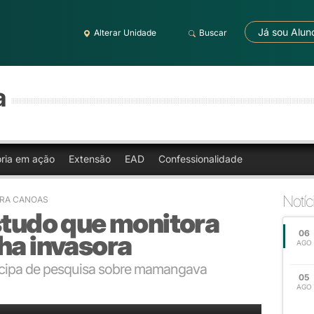
Já sou Alun
Alterar Unidade
Buscar
a
oria em ação
Extensão
EAD
Confessionalidade
Notíc
LBRA CANOAS
studo que monitora
06
ha invasora
AGO
ticipa de pesquisa sobre mamangava
05
AGO
eski está em campo