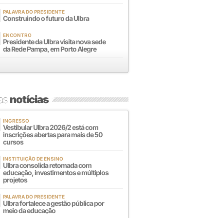
PALAVRA DO PRESIDENTE
Construindo o futuro da Ulbra
ENCONTRO
Presidente da Ulbra visita nova sede
da Rede Pampa, em Porto Alegre
mas
notícias
INGRESSO
Vestibular Ulbra 2026/2 está com
inscrições abertas para mais de 50
cursos
INSTITUIÇÃO DE ENSINO
Ulbra consolida retomada com
educação, investimentos e múltiplos
projetos
PALAVRA DO PRESIDENTE
Ulbra fortalece a gestão pública por
meio da educação