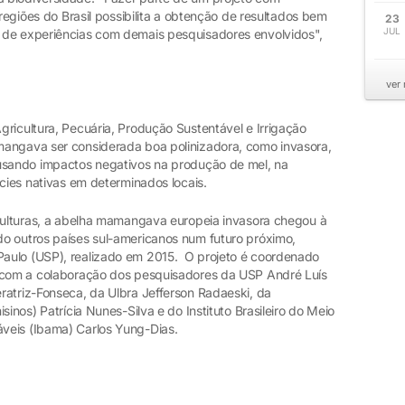
 regiões do Brasil possibilita a obtenção de resultados bem
23
JUL
 de experiências com demais pesquisadores envolvidos",
ver
ricultura, Pecuária, Produção Sustentável e Irrigação
mangava ser considerada boa polinizadora, como invasora,
ausando impactos negativos na produção de mel, na
écies nativas em determinados locais.
 culturas, a abelha mamangava europeia invasora chegou à
o outros países sul-americanos num futuro próximo,
aulo (USP), realizado em 2015. O projeto é coordenado
a com a colaboração dos pesquisadores da USP André Luís
ratriz-Fonseca, da Ulbra Jefferson Radaeski, da
sinos) Patrícia Nunes-Silva e do Instituto Brasileiro do Meio
veis (Ibama) Carlos Yung-Dias.