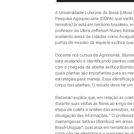
A Universidade Luterana do Brasil (Ulbra
Pesquisa Agropecuária (DDPA) que verifi
terrestris
) já está em território brasileiro,
professor da Ulbra Jefferson Nunes Rada
avaliando áreas de cidades como Aceguá, 
portas de invasão da espécie exótica que
Docente nos cursos de Agronomia, Biomedi
está avaliando e identificando plantas v
com a chegada da abelha exótica
Bombus 
quais plantas são importantes para as ma
estratégias para manejo. Essa identificaçã
corpo das abelhas. O estudo deve ter um 
Radaeski explica que, em relação às col
durante suas visitas às flores ao longo d
etapa de coleta e análise das amostras, i
divulgação das informações." O professor
mamangavas nativas (
Bombus
) em áreas 
Brasil-Uruguai", pois atua em temáticas 
produção de alimentos e a manutenção da