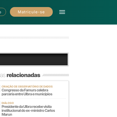
Matricule-se
o
ias
relacionadas
CRIAÇÃO DE OBSERVATÓRIO DE DADOS
Congresso da Famurs celebra
parceria entre Ulbra e municípios
DIÁLOGO
Presidente da Ulbra recebe visita
institucional do ex-ministro Carlos
Marun