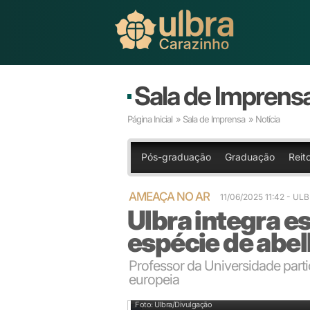
Sala de Imprens
Página Inicial
»
Sala de Imprensa
» Notícia
Pós-graduação
Graduação
Reit
AMEAÇA NO AR
11/06/2025 11:42 - U
Ulbra integra e
espécie de abel
Professor da Universidade par
europeia
Biólogo e professor da Ulbra Jefferson Nunes Rada
Foto: Ulbra/Divulgação