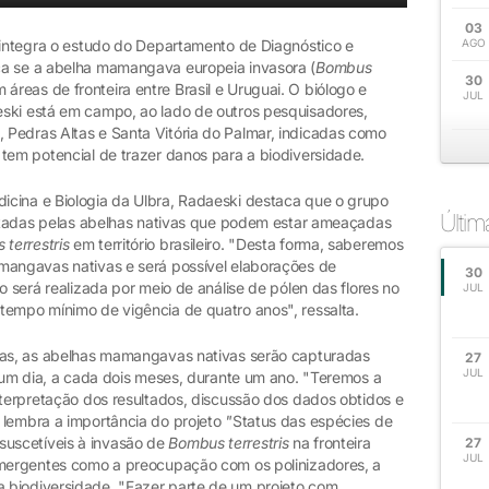
03
) integra o estudo do Departamento de Diagnóstico e
AGO
ca se a abelha mamangava europeia invasora (
Bombus
30
 em áreas de fronteira entre Brasil e Uruguai. O biólogo e
JUL
eski está em campo, ao lado de outros pesquisadores,
Pedras Altas e Santa Vitória do Palmar, indicadas como
 tem potencial de trazer danos para a biodiversidade.
cina e Biologia da Ulbra, Radaeski destaca que o grupo
Últi
isitadas pelas abelhas nativas que podem estar ameaçadas
terrestris
em território brasileiro. "Desta forma, saberemos
mangavas nativas e será possível elaborações de
30
o será realizada por meio de análise de pólen das flores no
JUL
tempo mínimo de vigência de quatro anos", ressalta.
etas, as abelhas mamangavas nativas serão capturadas
27
JUL
e um dia, a cada dois meses, durante um ano. "Teremos a
nterpretação dos resultados, discussão dos dados obtidos e
 lembra a importância do projeto
"
Status das espécies de
suscetíveis à invasão de
Bombus terrestris
na fronteira
27
JUL
emergentes como a preocupação com os polinizadores, a
 biodiversidade. "Fazer parte de um projeto com