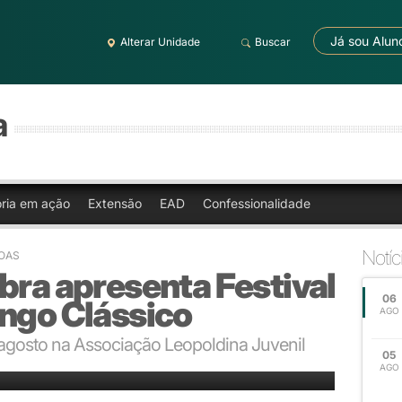
Já sou Alun
Alterar Unidade
Buscar
a
oria em ação
Extensão
EAD
Confessionalidade
Notíc
NOAS
bra apresenta Festival
06
ingo Clássico
AGO
 agosto na Associação Leopoldina Juvenil
05
em a um dos maiores talentos do período Barroco
AGO