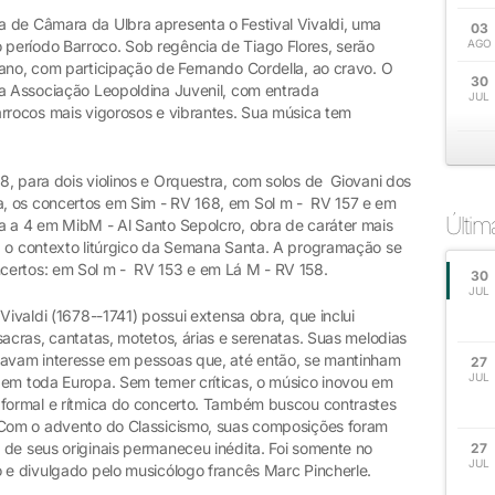
 de Câmara da Ulbra apresenta o Festival Vivaldi, uma
03
período Barroco. Sob regência de Tiago Flores, serão
AGO
iano, com participação de Fernando Cordella, ao cravo. O
30
na Associação Leopoldina Juvenil, com entrada
JUL
arrocos mais vigorosos e vibrantes. Sua música tem
, para dois violinos e Orquestra, com solos de Giovani dos
, os concertos em Sim - RV 168, em Sol m - RV 157 e em
Últi
 a 4 em MibM - Al Santo Sepolcro, obra de caráter mais
a o contexto litúrgico da Semana Santa. A programação se
certos: em Sol m - RV 153 e em Lá M - RV 158.
30
JUL
Vivaldi (1678--1741) possui extensa obra, que inclui
sacras, cantatas, motetos, árias e serenatas. Suas melodias
tavam interesse em pessoas que, até então, se mantinham
27
JUL
 em toda Europa. Sem temer críticas, o músico inovou em
 formal e rítmica do concerto. Também buscou contrastes
. Com o advento do Classicismo, suas composições foram
 de seus originais permaneceu inédita. Foi somente no
27
JUL
o e divulgado pelo musicólogo francês Marc Pincherle.