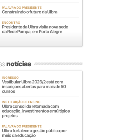
PALAVRA DO PRESIDENTE
Construindo o futuro da Ulbra
ENCONTRO
Presidente da Ulbra visita nova sede
da Rede Pampa, em Porto Alegre
mas
notícias
INGRESSO
Vestibular Ulbra 2026/2 está com
inscrições abertas para mais de 50
cursos
INSTITUIÇÃO DE ENSINO
Ulbra consolida retomada com
educação, investimentos e múltiplos
projetos
PALAVRA DO PRESIDENTE
Ulbra fortalece a gestão pública por
meio da educação