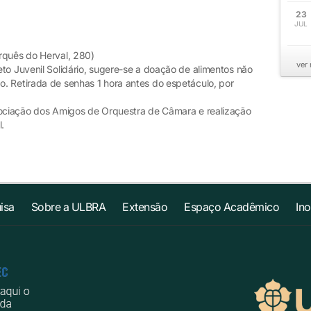
23
JUL
rquês do Herval, 280)
ver
to Juvenil Solidário, sugere-se a doação de alimentos não
. Retirada de senhas 1 hora antes do espetáculo, por
sociação dos Amigos de Orquestra de Câmara e realização
.
isa
Sobre a ULBRA
Extensão
Espaço Acadêmico
In