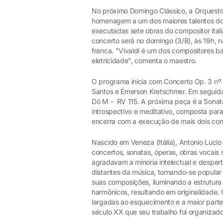
No próximo Domingo Clássico, a Orquestra
homenagem a um dos maiores talentos do 
executadas sete obras do compositor ital
concerto será no domingo (3/8), às 19h, 
franca. "Vivaldi é um dos compositores b
eletricidade", comenta o maestro.
O programa inicia com Concerto Op. 3 nº 8
Santos e Émerson Kretschmer. Em seguida
Dó M - RV 115. A próxima peça é a Sonata
introspectivo e meditativo, composta par
encerra com a execução de mais dois con
Nascido em Veneza (Itália), Antonio Lucio 
concertos, sonatas, óperas, obras vocais 
agradavam a minoria intelectual e desper
distantes da música, tornando-se popular
suas composições, iluminando a estrutura
harmônicos, resultando em originalidade
largadas ao esquecimento e a maior parte
século XX que seu trabalho foi organizad