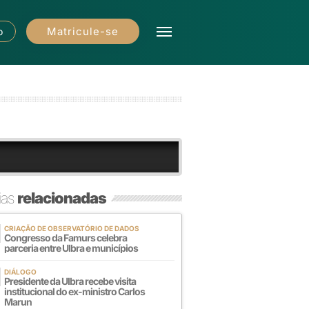
Matricule-se
o
ias
relacionadas
CRIAÇÃO DE OBSERVATÓRIO DE DADOS
Congresso da Famurs celebra
parceria entre Ulbra e municípios
DIÁLOGO
Presidente da Ulbra recebe visita
institucional do ex-ministro Carlos
Marun