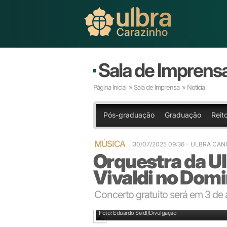
Sala de Imprens
Página Inicial
»
Sala de Imprensa
» Notícia
Pós-graduação
Graduação
Reit
MÚSICA
30/07/2025 09:36 - ULBRA CA
Orquestra da Ul
Vivaldi no Dom
Concerto gratuito será em 3 de
Sob regência de Tiago Flores, festival faz homenag
Foto: Eduardo Seidl/Divulgação