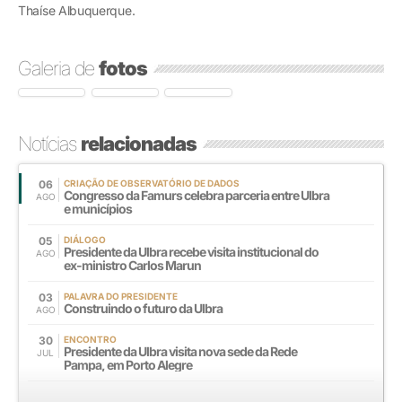
Thaíse Albuquerque.
Galeria de
fotos
Notícias
relacionadas
06
CRIAÇÃO DE OBSERVATÓRIO DE DADOS
Congresso da Famurs celebra parceria entre Ulbra
AGO
e municípios
05
DIÁLOGO
Presidente da Ulbra recebe visita institucional do
AGO
ex-ministro Carlos Marun
03
PALAVRA DO PRESIDENTE
Construindo o futuro da Ulbra
AGO
30
ENCONTRO
Presidente da Ulbra visita nova sede da Rede
JUL
Pampa, em Porto Alegre