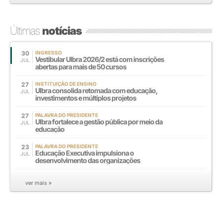
Últimas
notícias
30
INGRESSO
Vestibular Ulbra 2026/2 está com inscrições
JUL
abertas para mais de 50 cursos
27
INSTITUIÇÃO DE ENSINO
Ulbra consolida retomada com educação,
JUL
investimentos e múltiplos projetos
27
PALAVRA DO PRESIDENTE
Ulbra fortalece a gestão pública por meio da
JUL
educação
23
PALAVRA DO PRESIDENTE
Educação Executiva impulsiona o
JUL
desenvolvimento das organizações
ver mais »