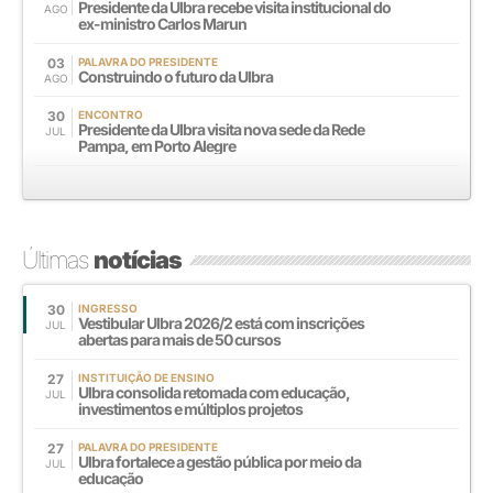
Presidente da Ulbra recebe visita institucional do
AGO
ex-ministro Carlos Marun
03
PALAVRA DO PRESIDENTE
Construindo o futuro da Ulbra
AGO
30
ENCONTRO
Presidente da Ulbra visita nova sede da Rede
JUL
Pampa, em Porto Alegre
Últimas
notícias
30
INGRESSO
Vestibular Ulbra 2026/2 está com inscrições
JUL
abertas para mais de 50 cursos
27
INSTITUIÇÃO DE ENSINO
Ulbra consolida retomada com educação,
JUL
investimentos e múltiplos projetos
27
PALAVRA DO PRESIDENTE
Ulbra fortalece a gestão pública por meio da
JUL
educação