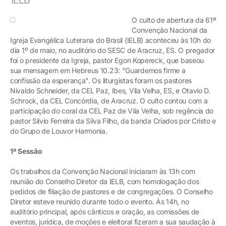
O culto de abertura da 61ª
Convenção Nacional da
Igreja Evangélica Luterana do Brasil (IELB) aconteceu às 10h do
dia 1º de maio, no auditório do SESC de Aracruz, ES. O pregador
foi o presidente da Igreja, pastor Egon Kopereck, que baseou
sua mensagem em Hebreus 10.23: "Guardemos firme a
confissão da esperança". Os liturgistas foram os pastores
Nivaldo Schneider, da CEL Paz, Ibes, Vila Velha, ES, e Otavio D.
Schrock, da CEL Concórdia, de Aracruz. O culto contou com a
participação do coral da CEL Paz de Vila Velha, sob regência do
pastor Silvio Ferreira da Silva Filho, da banda Criados por Cristo e
do Grupo de Louvor Harmonia.
1ª Sessão
Os trabalhos da Convenção Nacional iniciaram às 13h com
reunião do Conselho Diretor da IELB, com homologação dos
pedidos de filiação de pastores e de congregações. O Conselho
Diretor esteve reunido durante todo o evento. Às 14h, no
auditório principal, após cânticos e oração, as comissões de
eventos, jurídica, de moções e eleitoral fizeram a sua saudação à