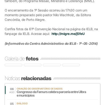
também, do Programa Missão, Ministério e Liderança (MML).
O encerramento da 1ª Sessão ocorreu às 17h30 com um
momento preparado pelo pastor Nilo Wachholz, da Editora
Concórdia, de Porto Alegre.
Confira fotos da 61ª Convenção Nacional na página da IELB, na
fanpage da IELB. Acesse aqui:
http://migre.me/j5feU
(Informativo do Centro Administrativo da IELB - 1º-05-2014)
Galeria de
fotos
Notícias
relacionadas
06
CRIAÇÃO DE OBSERVATÓRIO DE DADOS
Congresso da Famurs celebra parceria entre Ulbra
AGO
e municípios
05
DIÁLOGO