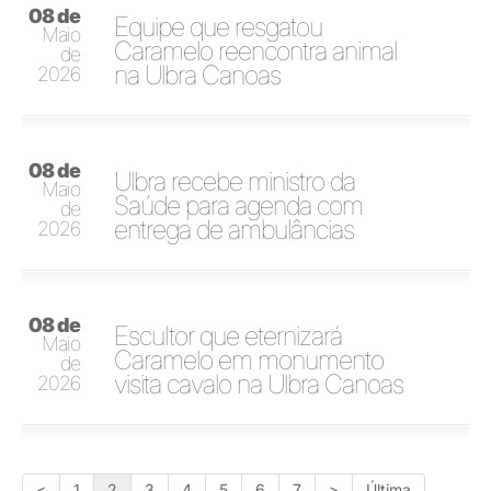
08 de
Equipe que resgatou
Maio
Caramelo reencontra animal
de
na Ulbra Canoas
2026
08 de
Ulbra recebe ministro da
Maio
Saúde para agenda com
de
entrega de ambulâncias
2026
08 de
Escultor que eternizará
Maio
Caramelo em monumento
de
visita cavalo na Ulbra Canoas
2026
<
1
2
3
4
5
6
7
>
Última