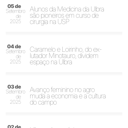
05 de
Alunos da Medicina da Ulbra
Setembro
são pioneiros em curso de
de
cirurgia na USP
2025
04 de
Caramelo e Loirinho, do ex-
Setembro
lutador Minotauro, dividem
de
espaço na Ulbra
2025
03 de
Avanço feminino no agro
Setembro
muda a economia e a cultura
de
do campo
2025
02 de