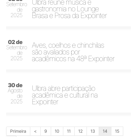
Ulbra reúne música e
Setembro
gastronomia no Lounge
de
Brasa e Prosa da Expointer
2025
02 de
Aves, coelhos e chinchilas
Setembro
são avaliados por
de
acadêmicos na 48ª Expointer
2025
30 de
Ulbra abre participação
Agosto
acadêmica e cultural na
de
Expointer
2025
Primeira
<
9
10
11
12
13
14
15