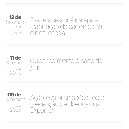
12 de
Fisioterapia aquática ajuda
Setembro
reabilitação de pacientes na
de
clínica-escola
2025
11 de
Cuidar da mente é parte do
Setembro
jogo
de
2025
05 de
Ação leva orientações sobre
Setembro
prevenção de doenças na
de
Expointer
2025