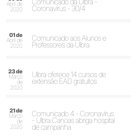
Comunicado da Ulbra -
Abril de
Coronavírus - 30/4
2020
01 de
Comunicado aos Alunos e
Abril de
Professores da Ulbra
2020
23 de
Ulbra oferece 14 cursos de
Março
extensão EAD gratuitos
de
2020
21 de
Comunicado 4 - Coronavírus
Março
- Ulbra Canoas abriga hospital
de
de campanha
2020