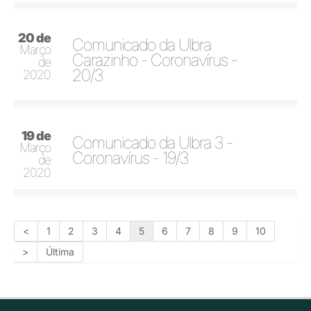
20 de
Comunicado da Ulbra
Março
Carazinho - Coronavírus -
de
20/3
2020
19 de
Comunicado da Ulbra 3 -
Março
Coronavírus - 19/3
de
2020
<
1
2
3
4
5
6
7
8
9
10
>
Última