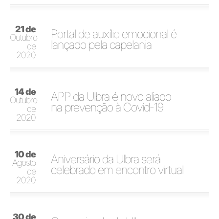
21 de
Portal de auxílio emocional é
Outubro
lançado pela capelania
de
2020
14 de
APP da Ulbra é novo aliado
Outubro
na prevenção à Covid-19
de
2020
10 de
Aniversário da Ulbra será
Agosto
celebrado em encontro virtual
de
2020
30 de