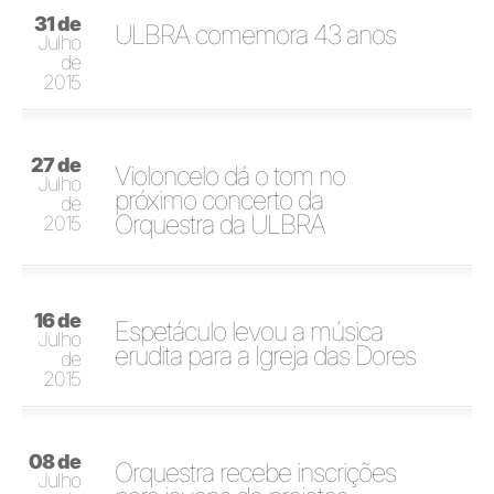
31 de
ULBRA comemora 43 anos
Julho
de
2015
27 de
Violoncelo dá o tom no
Julho
próximo concerto da
de
Orquestra da ULBRA
2015
16 de
Espetáculo levou a música
Julho
erudita para a Igreja das Dores
de
2015
08 de
Orquestra recebe inscrições
Julho