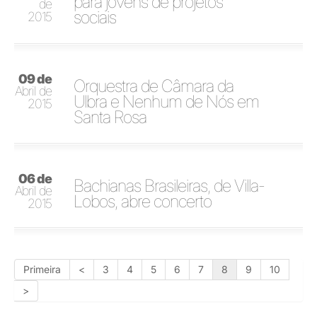
para jovens de projetos
de
sociais
2015
09 de
Orquestra de Câmara da
Abril de
Ulbra e Nenhum de Nós em
2015
Santa Rosa
06 de
Bachianas Brasileiras, de Villa-
Abril de
Lobos, abre concerto
2015
Primeira
<
3
4
5
6
7
8
9
10
>