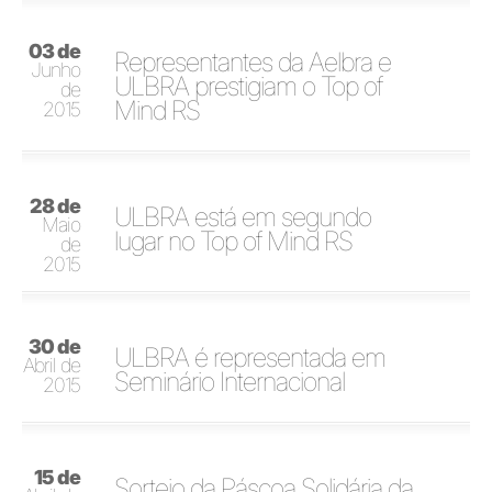
03 de
Representantes da Aelbra e
Junho
ULBRA prestigiam o Top of
de
Mind RS
2015
28 de
ULBRA está em segundo
Maio
lugar no Top of Mind RS
de
2015
30 de
ULBRA é representada em
Abril de
Seminário Internacional
2015
15 de
Sorteio da Páscoa Solidária da