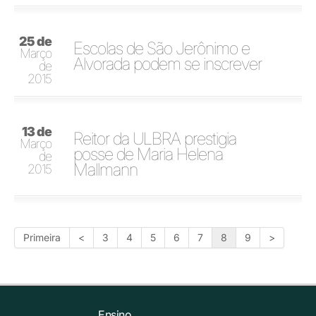
25 de
Escolas de São Jerônimo e
Março
Alvorada podem se inscrever
de
2015
13 de
Reitor da ULBRA prestigia
Março
posse de Maria Helena
de
Mallmann
2015
Primeira
<
3
4
5
6
7
8
9
>
Ensino