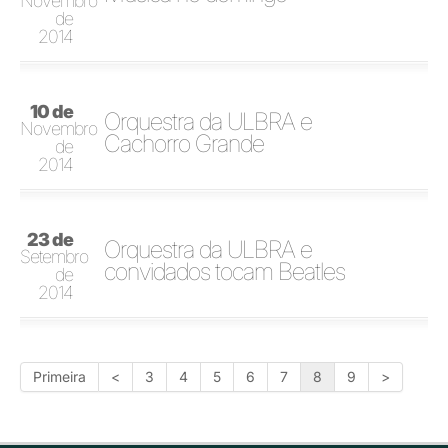
Novembro
de
2014
10 de
Orquestra da ULBRA e
Novembro
Cachorro Grande
de
2014
23 de
Orquestra da ULBRA e
Setembro
convidados tocam Beatles
de
2014
Primeira
<
3
4
5
6
7
8
9
>