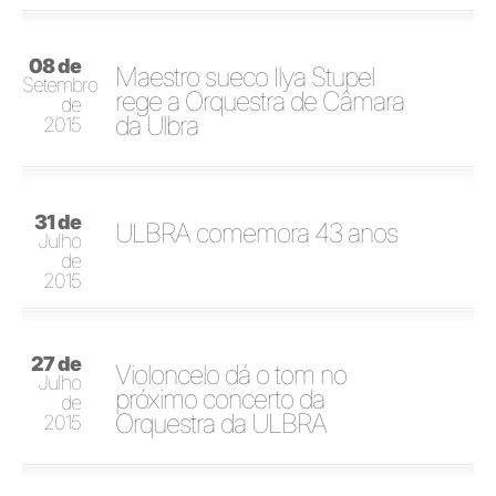
08 de
Maestro sueco Ilya Stupel
Setembro
rege a Orquestra de Câmara
de
da Ulbra
2015
31 de
ULBRA comemora 43 anos
Julho
de
2015
27 de
Violoncelo dá o tom no
Julho
próximo concerto da
de
Orquestra da ULBRA
2015