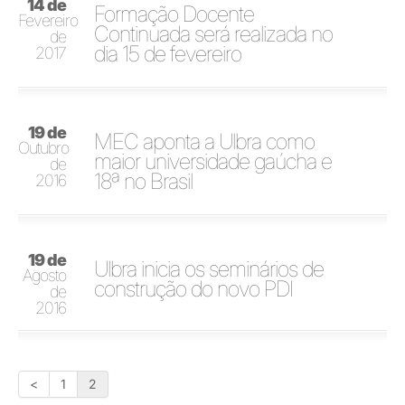
14 de
Formação Docente
Fevereiro
Continuada será realizada no
de
dia 15 de fevereiro
2017
19 de
MEC aponta a Ulbra como
Outubro
maior universidade gaúcha e
de
18ª no Brasil
2016
19 de
Ulbra inicia os seminários de
Agosto
construção do novo PDI
de
2016
<
1
2