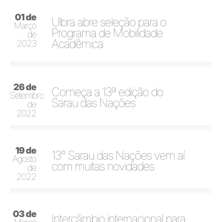
01 de
Ulbra abre seleção para o
Março
Programa de Mobilidade
de
Acadêmica
2023
26 de
Começa a 13ª edição do
Setembro
Sarau das Nações
de
2022
19 de
13° Sarau das Nações vem aí
Agosto
com muitas novidades
de
2022
03 de
Intercâmbio internacional para