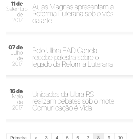
11 de
Aulas Magnas apresentam a
Setembro
Reforma Luterana sob o viés
de
da arte
2017
07 de
Polo Ulbra EAD Canela
Julho
recebe palestra sobre o
de
legado da Reforma Luterana
2017
16 de
Unidades da Ulbra RS
Maio
realizam debates sob o mote
de
Comunicação é Vida
2017
Primeira
<
3
4
5
6
7
8
9
10