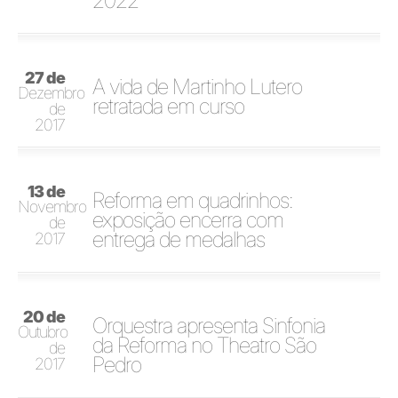
2022
27 de
A vida de Martinho Lutero
Dezembro
retratada em curso
de
2017
13 de
Reforma em quadrinhos:
Novembro
exposição encerra com
de
entrega de medalhas
2017
20 de
Orquestra apresenta Sinfonia
Outubro
da Reforma no Theatro São
de
Pedro
2017