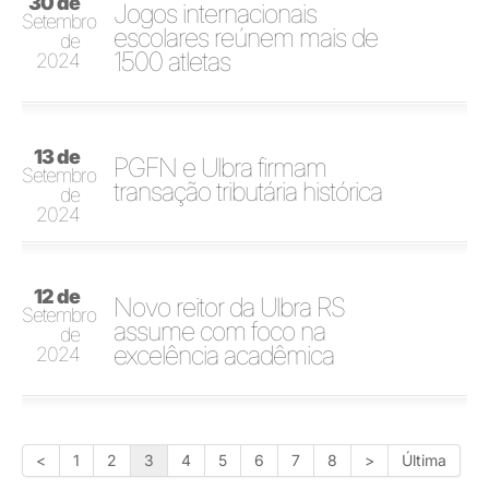
30 de
Jogos internacionais
Setembro
escolares reúnem mais de
de
1500 atletas
2024
13 de
PGFN e Ulbra firmam
Setembro
transação tributária histórica
de
2024
12 de
Novo reitor da Ulbra RS
Setembro
assume com foco na
de
excelência acadêmica
2024
<
1
2
3
4
5
6
7
8
>
Última