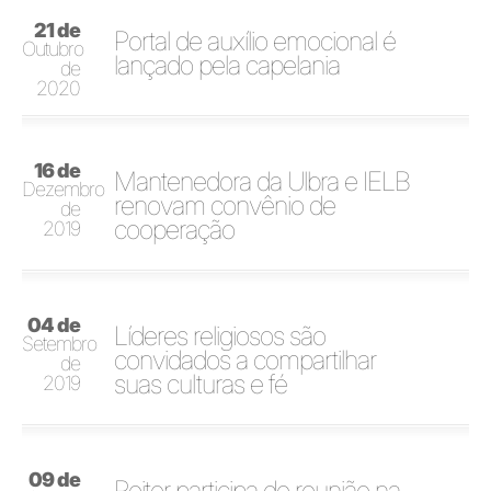
21 de
Portal de auxílio emocional é
Outubro
lançado pela capelania
de
2020
16 de
Mantenedora da Ulbra e IELB
Dezembro
renovam convênio de
de
cooperação
2019
04 de
Líderes religiosos são
Setembro
convidados a compartilhar
de
suas culturas e fé
2019
09 de
Reitor participa de reunião na