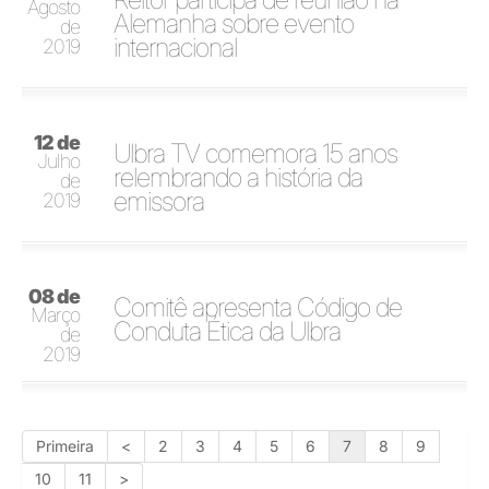
Agosto
Alemanha sobre evento
de
internacional
2019
12 de
Ulbra TV comemora 15 anos
Julho
relembrando a história da
de
emissora
2019
08 de
Comitê apresenta Código de
Março
Conduta Ética da Ulbra
de
2019
Primeira
<
2
3
4
5
6
7
8
9
10
11
>