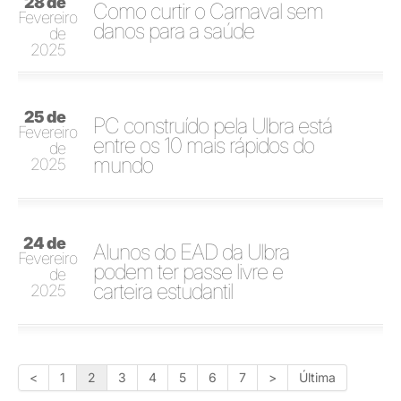
28 de
Como curtir o Carnaval sem
Fevereiro
danos para a saúde
de
2025
25 de
PC construído pela Ulbra está
Fevereiro
entre os 10 mais rápidos do
de
mundo
2025
24 de
Alunos do EAD da Ulbra
Fevereiro
podem ter passe livre e
de
carteira estudantil
2025
<
1
2
3
4
5
6
7
>
Última