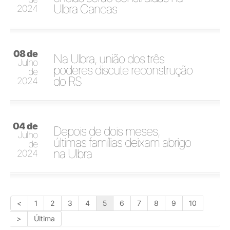
Ulbra Canoas
2024
08 de
Na Ulbra, união dos três
Julho
poderes discute reconstrução
de
do RS
2024
04 de
Depois de dois meses,
Julho
últimas famílias deixam abrigo
de
na Ulbra
2024
<
1
2
3
4
5
6
7
8
9
10
>
Última