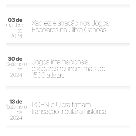
03 de
Xadrez é atração nos Jogos
Outubro
Escolares na Ulbra Canoas
de
2024
30 de
Jogos internacionais
Setembro
escolares reúnem mais de
de
1500 atletas
2024
13 de
PGFN e Ulbra firmam
Setembro
transação tributária histórica
de
2024