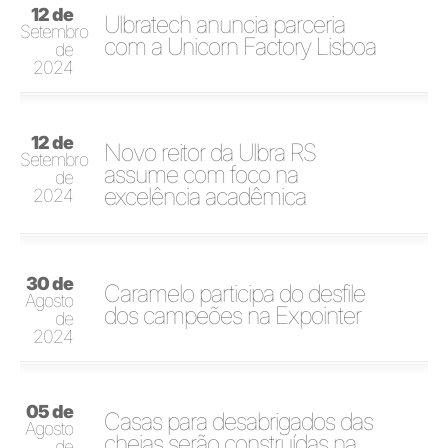
12 de
Ulbratech anuncia parceria
Setembro
com a Unicorn Factory Lisboa
de
2024
12 de
Novo reitor da Ulbra RS
Setembro
assume com foco na
de
excelência acadêmica
2024
30 de
Caramelo participa do desfile
Agosto
dos campeões na Expointer
de
2024
05 de
Casas para desabrigados das
Agosto
cheias serão construídas na
de