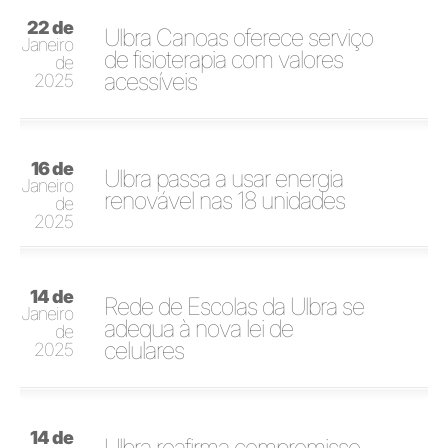
22 de
Ulbra Canoas oferece serviço
Janeiro
de fisioterapia com valores
de
acessíveis
2025
16 de
Ulbra passa a usar energia
Janeiro
renovável nas 18 unidades
de
2025
14 de
Rede de Escolas da Ulbra se
Janeiro
adequa à nova lei de
de
celulares
2025
14 de
Ulbra reafirma compromisso