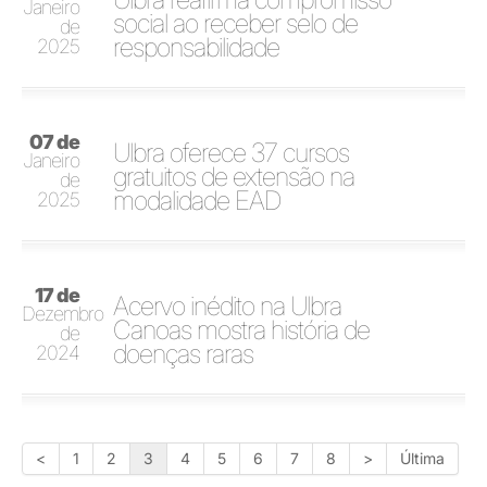
Janeiro
social ao receber selo de
de
responsabilidade
2025
07 de
Ulbra oferece 37 cursos
Janeiro
gratuitos de extensão na
de
modalidade EAD
2025
17 de
Acervo inédito na Ulbra
Dezembro
Canoas mostra história de
de
doenças raras
2024
<
1
2
3
4
5
6
7
8
>
Última