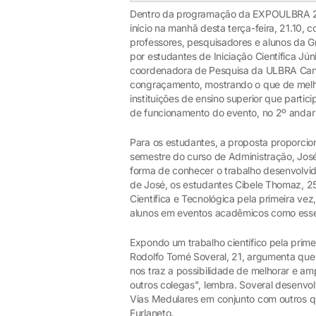
Dentro da programação da EXPOULBRA 201
início na manhã desta terça-feira, 21.10,
professores, pesquisadores e alunos da 
por estudantes de Iniciação Científica Jú
coordenadora de Pesquisa da ULBRA Can
congraçamento, mostrando o que de melho
instituições de ensino superior que parti
de funcionamento do evento, no 2º anda
Para os estudantes, a proposta proporcio
semestre do curso de Administração, Jos
forma de conhecer o trabalho desenvolvi
de José, os estudantes Cibele Thomaz, 25
Científica e Tecnológica pela primeira vez
alunos em eventos acadêmicos como ess
Expondo um trabalho científico pela prime
Rodolfo Tomé Soveral, 21, argumenta que
nos traz a possibilidade de melhorar e am
outros colegas", lembra. Soveral desenvo
Vias Medulares em conjunto com outros q
Furlaneto.