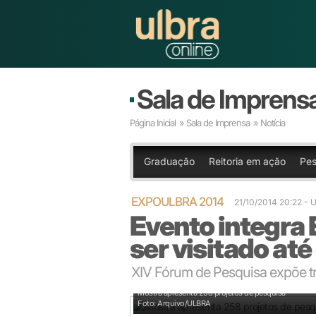
Sala de Imprens
Página Inicial
»
Sala de Imprensa
» Notícia
Graduação
Reitoria em ação
Pes
EXPOULBRA 2014
21/10/2014 20:22
- 
Evento integr
ser visitado até
XIV Fórum de Pesquisa expõe tr
Mostra apresenta 258 projetos de pesquisa
Foto: Arquivo/ULBRA