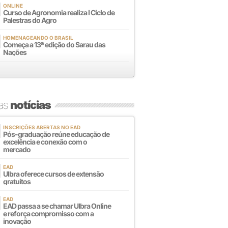
ONLINE
Curso de Agronomia realiza I Ciclo de
Palestras do Agro
HOMENAGEANDO O BRASIL
Começa a 13ª edição do Sarau das
Nações
mas
notícias
INSCRIÇÕES ABERTAS NO EAD
Pós-graduação reúne educação de
excelência e conexão com o
mercado
EAD
Ulbra oferece cursos de extensão
gratuitos
EAD
EAD passa a se chamar Ulbra Online
e reforça compromisso com a
inovação