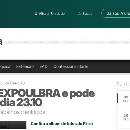
Já sou Alun
Alterar Unidade
Buscar
a
quisa
Extensão
EAD
Confessionalidade
Notíc
ULBRA CANOAS
a EXPOULBRA e pode
09
 dia 23.10
DEZ
abalhos científicos
26
OUT
Confira o álbum de fotos do Flickr