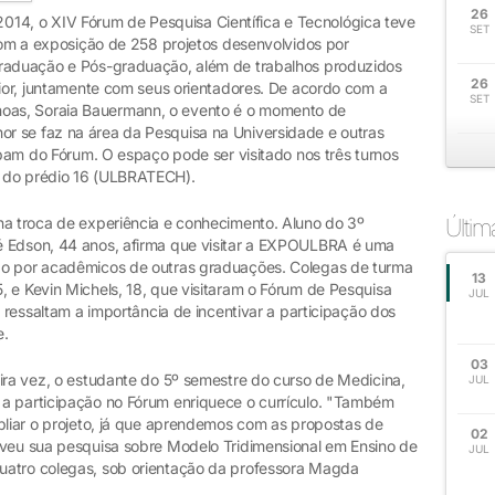
26
4, o XIV Fórum de Pesquisa Científica e Tecnológica teve
SET
 com a exposição de 258 projetos desenvolvidos por
Graduação e Pós-graduação, além de trabalhos produzidos
26
nior, juntamente com seus orientadores. De acordo com a
SET
oas, Soraia Bauermann, o evento é o momento de
r se faz na área da Pesquisa na Universidade e outras
cipam do Fórum. O espaço pode ser visitado nos três turnos
r do prédio 16 (ULBRATECH).
na troca de experiência e conhecimento. Aluno do 3º
Últi
é Edson, 44 anos, afirma que visitar a EXPOULBRA é uma
do por acadêmicos de outras graduações. Colegas de turma
13
, e Kevin Michels, 18, que visitaram o Fórum de Pesquisa
JUL
, ressaltam a importância de incentivar a participação dos
e.
03
ira vez, o estudante do 5º semestre do curso de Medicina,
JUL
 a participação no Fórum enriquece o currículo. "Também
pliar o projeto, já que aprendemos com as propostas de
02
lveu sua pesquisa sobre Modelo Tridimensional em Ensino de
JUL
uatro colegas, sob orientação da professora Magda