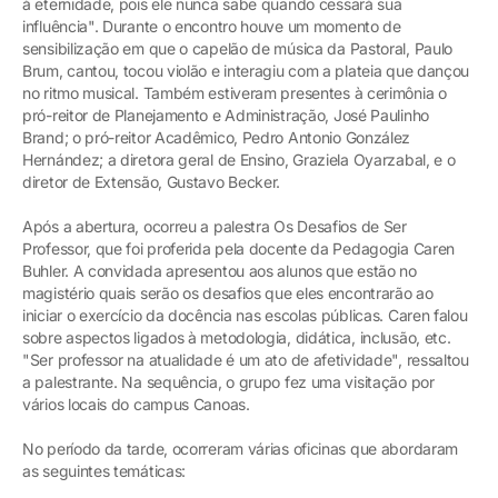
à eternidade, pois ele nunca sabe quando cessará sua
influência". Durante o encontro houve um momento de
sensibilização em que o capelão de música da Pastoral, Paulo
Brum, cantou, tocou violão e interagiu com a plateia que dançou
no ritmo musical. Também estiveram presentes à cerimônia o
pró-reitor de Planejamento e Administração, José Paulinho
Brand; o pró-reitor Acadêmico, Pedro Antonio González
Hernández; a diretora geral de Ensino, Graziela Oyarzabal, e o
diretor de Extensão, Gustavo Becker.
Após a abertura, ocorreu a palestra Os Desafios de Ser
Professor, que foi proferida pela docente da Pedagogia Caren
Buhler. A convidada apresentou aos alunos que estão no
magistério quais serão os desafios que eles encontrarão ao
iniciar o exercício da docência nas escolas públicas. Caren falou
sobre aspectos ligados à metodologia, didática, inclusão, etc.
"Ser professor na atualidade é um ato de afetividade", ressaltou
a palestrante. Na sequência, o grupo fez uma visitação por
vários locais do campus Canoas.
No período da tarde, ocorreram várias oficinas que abordaram
as seguintes temáticas: