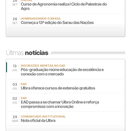
26
ONLINE
Curso de Agronomia realiza I Ciclo de Palestras do
SET
Agro
26
HOMENAGEANDO O BRASIL
Começa a 13ª edição do Sarau das Nações
SET
Últimas
notícias
13
INSCRIÇÕES ABERTAS NO EAD
Pós-graduação reúne educação de excelência e
JUL
conexão com o mercado
03
EAD
Ulbra oferece cursos de extensão gratuitos
JUL
02
EAD
EAD passa a se chamar Ulbra Online e reforça
JUL
compromisso com a inovação
29
COMUNICADO INSTITUCIONAL
Nota oficial da Ulbra
ABR