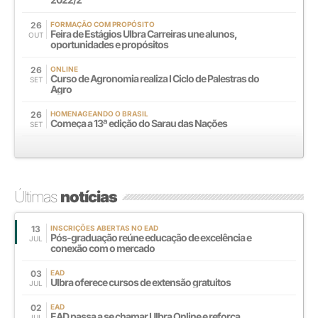
26
FORMAÇÃO COM PROPÓSITO
Feira de Estágios Ulbra Carreiras une alunos,
OUT
oportunidades e propósitos
26
ONLINE
Curso de Agronomia realiza I Ciclo de Palestras do
SET
Agro
26
HOMENAGEANDO O BRASIL
Começa a 13ª edição do Sarau das Nações
SET
Últimas
notícias
13
INSCRIÇÕES ABERTAS NO EAD
Pós-graduação reúne educação de excelência e
JUL
conexão com o mercado
03
EAD
Ulbra oferece cursos de extensão gratuitos
JUL
02
EAD
EAD passa a se chamar Ulbra Online e reforça
JUL