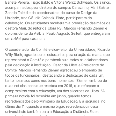
Barlete Pereira, Tiago Baldo e Vitória Wentz Schwaab. Os alunos,
acompanhados pela diretora do campus Carazinho, Mari Salete
Zanella Taietti e da coordenadora do curso de Design da
Unidade, Ana Cláudia Gaicoski Pinto, participaram da
celebração. Os estudantes receberam a premiação das mãos da
diretora Mari, do reitor da Ulbra RS, Marcos Fernando Ziemer e
do presidente da Aelbra, Paulo Augusto Seifert, que entregaram
um
tablet
para cada um.
O coordenador do Comitê e vice-reitor da Universidade, Ricardo
Willy Rieth, agradeceu os estudantes pela criação da marca que
representará o Comitê e parabenizou a todos os colaboradores
pela dedicação à instituição. Reitor da Ulbra e Presidente do
Comitê, Marcos Fernando Ziemer agradeceu o empenho de
todos os funcionários, destacando a dedicação de cada um,
tanto nos maus como nos bons momentos. Ziemer lembrou de
duas notícias boas que recebeu em 2016, que reforçam o
compromisso com a educação, um dos alicerces da Ulbra. "A
primeira notícia foi recebida em junho, quando fomos
recredenciados pelo Ministério da Educação. E a segunda, no
último dia 11, quando o mesmo órgão recredenciou nossa
universidade também para a Educação a Distância. Estes