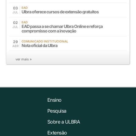
03
EAD
Ulbra oferece cursos de extensão gratuitos
JUL
02
EAD
EAD passa a se chamar Ulbra Online e reforça
JUL
compromisso com a inovação
29
COMUNICADO INSTITUCIONAL
Nota oficial da Ulbra
ABR
ver mais »
Ensino
Pesquisa
Sobre a ULBRA
Extensão