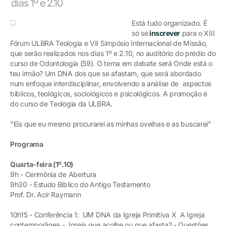
dias 1º e 2.10
Está tudo organizado. É
só se
inscrever
para o XIII
Fórum ULBRA Teologia e VII Simpósio Internacional de Missão,
que serão realizados nos dias 1º e 2.10, no auditório do prédio do
curso de Odontologia (59). O tema em debate será Onde está o
teu irmão? Um DNA dos que se afastam, que será abordado
num enfoque interdisciplinar, envolvendo a análise de aspectos
bíblicos, teológicos, sociológicos e psicológicos. A promoção é
do curso de Teologia da ULBRA.
"Eis que eu mesmo procurarei as minhas ovelhas e as buscarei"
Programa
Quarta-feira (1º.10)
9h - Cerimônia de Abertura
9h30 - Estudo Bíblico do Antigo Testamento
Prof. Dr. Acir Raymann
10h15 - Conferência 1: UM DNA da Igreja Primitiva X A Igreja
contemporânea - Igreja que acolhe ou que afasta? - Questões