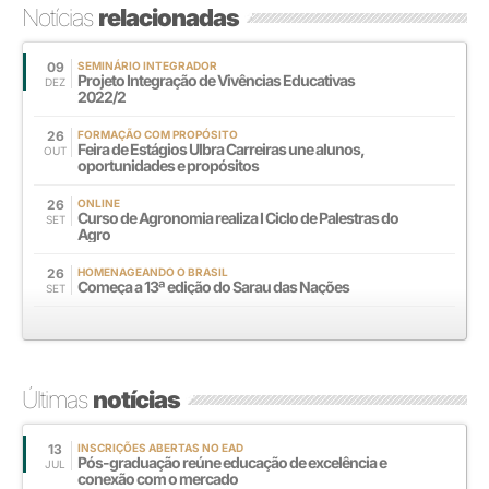
Notícias
relacionadas
09
SEMINÁRIO INTEGRADOR
Projeto Integração de Vivências Educativas
DEZ
2022/2
26
FORMAÇÃO COM PROPÓSITO
Feira de Estágios Ulbra Carreiras une alunos,
OUT
oportunidades e propósitos
26
ONLINE
Curso de Agronomia realiza I Ciclo de Palestras do
SET
Agro
26
HOMENAGEANDO O BRASIL
Começa a 13ª edição do Sarau das Nações
SET
Últimas
notícias
13
INSCRIÇÕES ABERTAS NO EAD
Pós-graduação reúne educação de excelência e
JUL
conexão com o mercado