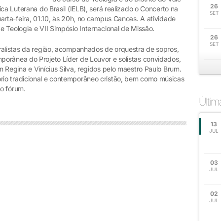
26
ca Luterana do Brasil (IELB), será realizado o Concerto na
SET
arta-feira, 01.10, às 20h, no campus Canoas. A atividade
 Teologia e VII Simpósio Internacional de Missão.
26
SET
ralistas da região, acompanhados de orquestra de sopros,
orânea do Projeto Líder de Louvor e solistas convidados,
 Regina e Vinícius Silva, regidos pelo maestro Paulo Brum.
io tradicional e contemporâneo cristão, bem como músicas
do fórum.
Últi
13
JUL
03
JUL
02
JUL