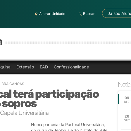
Já sou Alun
Alterar Unidade
Buscar
a
quisa
Extensão
EAD
Confessionalidade
Notíc
ULBRA CANOAS
al terá participação
09
e sopros
DEZ
Capela Universitária
26
OUT
Numa parceria da Pastoral Universitária,
do curso de Teologia e do Distrito do Vale