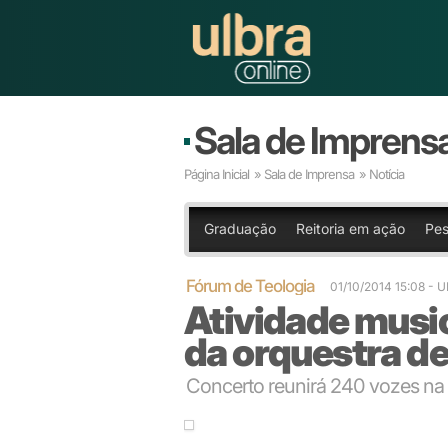
Sala de Imprens
Página Inicial
»
Sala de Imprensa
» Notícia
Graduação
Reitoria em ação
Pes
Fórum de Teologia
01/10/2014 15:08
- 
Atividade music
da orquestra d
Concerto reunirá 240 vozes na 