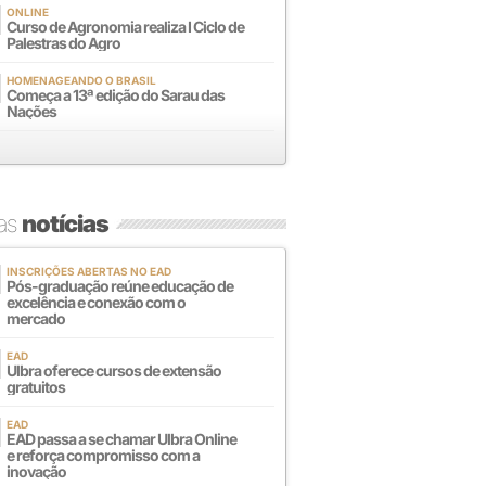
ONLINE
Curso de Agronomia realiza I Ciclo de
Palestras do Agro
HOMENAGEANDO O BRASIL
Começa a 13ª edição do Sarau das
Nações
mas
notícias
INSCRIÇÕES ABERTAS NO EAD
Pós-graduação reúne educação de
excelência e conexão com o
mercado
EAD
Ulbra oferece cursos de extensão
gratuitos
EAD
EAD passa a se chamar Ulbra Online
e reforça compromisso com a
inovação