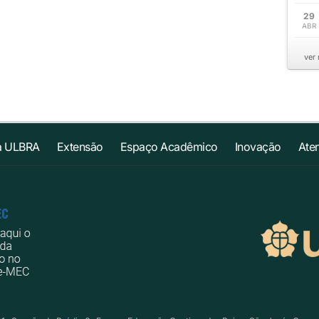
29
ABR
ver
a ULBRA
Extensão
Espaço Acadêmico
Inovação
Ate