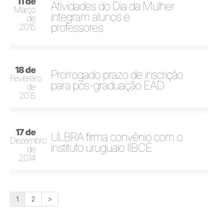
11 de
Atividades do Dia da Mulher
Março
integram alunos e
de
professores
2015
18 de
Prorrogado prazo de inscrição
Fevereiro
para pós-graduação EAD
de
2015
17 de
ULBRA firma convênio com o
Dezembro
instituto uruguaio IIBCE
de
2014
1
2
>